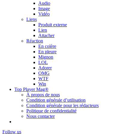
Audio
Image
Vidéo
Liens
Produit externe
Lien
Attacher
Réaction
En colère
En pleure
Mignon
LOL
Adorer
OMG
WTF
Win
Top Player Mag®
À propos de nous
Condition générale d’utilisation
Condition générale pour les rédacteurs
Politique de confidentialité
Nous contacter
Follow us