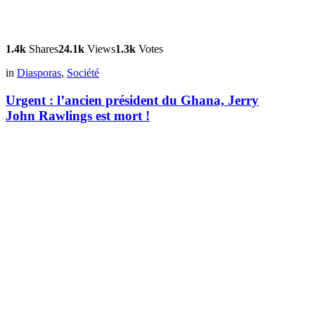
1.4k
Shares
24.1k
Views
1.3k
Votes
in
Diasporas
,
Société
Urgent : l’ancien président du Ghana, Jerry
John Rawlings est mort !