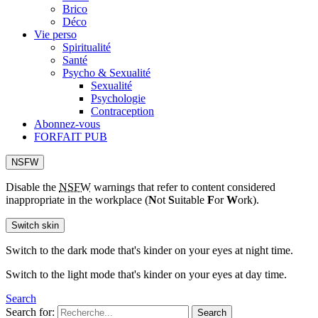
Brico
Déco
Vie perso
Spiritualité
Santé
Psycho & Sexualité
Sexualité
Psychologie
Contraception
Abonnez-vous
FORFAIT PUB
NSFW
Disable the
NSFW
warnings that refer to content considered
inappropriate in the workplace (
N
ot
S
uitable
F
or
W
ork).
Switch skin
Switch to the dark mode that's kinder on your eyes at night time.
Switch to the light mode that's kinder on your eyes at day time.
Search
Search for:
Search