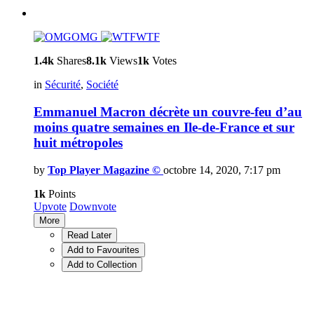
OMG
WTF
1.4k
Shares
8.1k
Views
1k
Votes
in
Sécurité
,
Société
Emmanuel Macron décrète un couvre-feu d’au
moins quatre semaines en Ile-de-France et sur
huit métropoles
by
Top Player Magazine ©
octobre 14, 2020, 7:17 pm
1k
Points
Upvote
Downvote
More
Read Later
Add to Favourites
Add to Collection