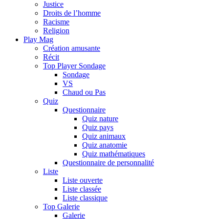
Justice
Droits de l’homme
Racisme
Religion
Play Mag
Création amusante
Récit
Top Player Sondage
Sondage
VS
Chaud ou Pas
Quiz
Questionnaire
Quiz nature
Quiz pays
Quiz animaux
Quiz anatomie
Quiz mathématiques
Questionnaire de personnalité
Liste
Liste ouverte
Liste classée
Liste classique
Top Galerie
Galerie