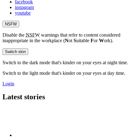
facebook
instagram
youtube
NSFW
Disable the
NSFW
warnings that refer to content considered
inappropriate in the workplace (
N
ot
S
uitable
F
or
W
ork).
Switch skin
Switch to the dark mode that's kinder on your eyes at night time.
Switch to the light mode that's kinder on your eyes at day time.
Login
Latest stories