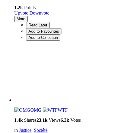
1.2k
Points
Upvote
Downvote
More
Read Later
Add to Favourites
Add to Collection
OMG
WTF
1.4k
Shares
23.1k
Views
6.3k
Votes
in
Justice
,
Société