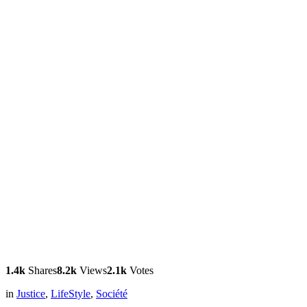
1.4k
Shares
8.2k
Views
2.1k
Votes
in
Justice
,
LifeStyle
,
Société