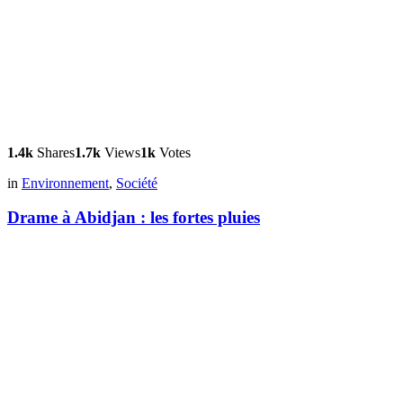
1.4k
Shares
1.7k
Views
1k
Votes
in
Environnement
,
Société
Drame à Abidjan : les fortes pluies