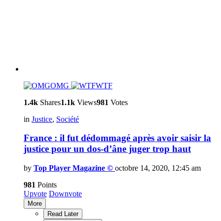
OMG
WTF
1.4k
Shares
1.1k
Views
981
Votes
in
Justice
,
Société
France : il fut dédommagé après avoir saisir la
justice pour un dos-d’âne juger trop haut
by
Top Player Magazine ©
octobre 14, 2020, 12:45 am
981
Points
Upvote
Downvote
More
Read Later