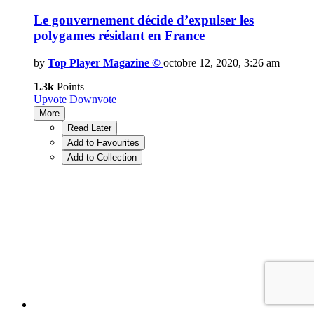
Le gouvernement décide d’expulser les
polygames résidant en France
by
Top Player Magazine ©
octobre 12, 2020, 3:26 am
1.3k
Points
Upvote
Downvote
More
Read Later
Add to Favourites
Add to Collection