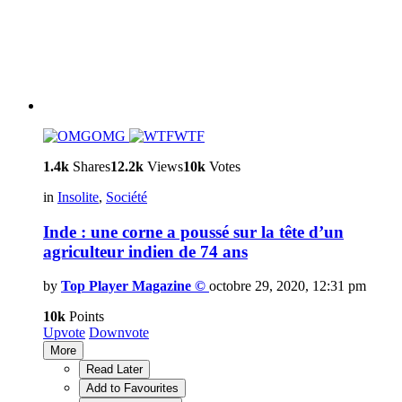
OMG
WTF
1.4k
Shares
12.2k
Views
10k
Votes
in
Insolite
,
Société
Inde : une corne a poussé sur la tête d’un
agriculteur indien de 74 ans
by
Top Player Magazine ©
octobre 29, 2020, 12:31 pm
10k
Points
Upvote
Downvote
More
Read Later
Add to Favourites