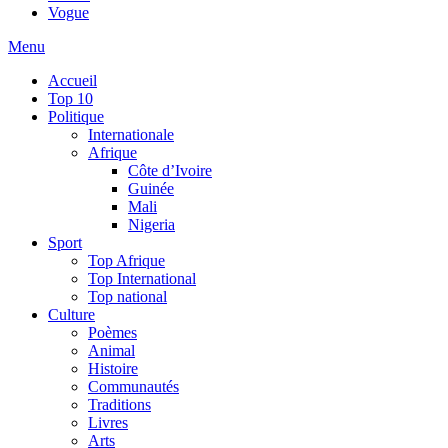
Vogue
Menu
Accueil
Top 10
Politique
Internationale
Afrique
Côte d’Ivoire
Guinée
Mali
Nigeria
Sport
Top Afrique
Top International
Top national
Culture
Poèmes
Animal
Histoire
Communautés
Traditions
Livres
Arts