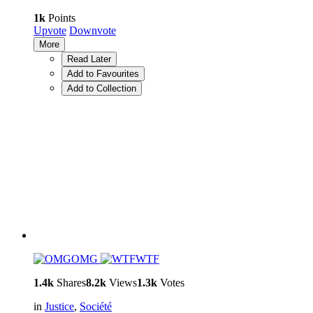
1k
Points
Upvote
Downvote
More
Read Later
Add to Favourites
Add to Collection
OMG
WTF
1.4k
Shares
8.2k
Views
1.3k
Votes
in
Justice
,
Société