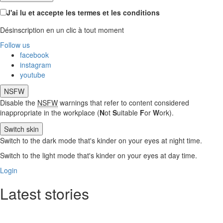
J'ai lu et accepte les termes et les conditions
Désinscription en un clic à tout moment
Follow us
facebook
instagram
youtube
NSFW
Disable the
NSFW
warnings that refer to content considered
inappropriate in the workplace (
N
ot
S
uitable
F
or
W
ork).
Switch skin
Switch to the dark mode that's kinder on your eyes at night time.
Switch to the light mode that's kinder on your eyes at day time.
Login
Latest stories