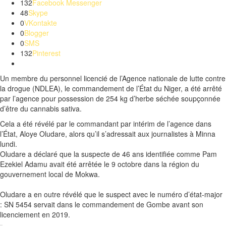
132
Facebook Messenger
48
Skype
0
VKontakte
0
Blogger
0
SMS
132
Pinterest
Un membre du personnel licencié de l’Agence nationale de lutte contre
la drogue
(
NDLEA
)
, le commandement de l’État du Niger, a été arrêté
par l’agence pour possession de 254 kg d’herbe séchée soupçonnée
d’être du cannabis
sativa
.
Cela a été révélé par le commandant par intérim de l’agence dans
l’État,
Aloye
Oludare
, alors qu’il s’adressait aux journalistes à Minna
lundi.
Oludare
a déclaré que la suspecte de 46 ans identifiée comme Pam
Ezekiel
Adamu
avait été arrêtée le 9 octobre dans la région du
gouvernement local de
Mokwa
.
Oludare
a en outre révélé que le suspect avec le numéro d’état-major
:
SN
5454 servait dans le commandement de
Gombe
avant son
licenciement en 2019.