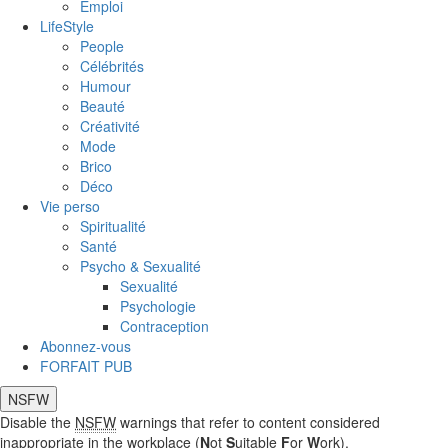
Emploi
LifeStyle
People
Célébrités
Humour
Beauté
Créativité
Mode
Brico
Déco
Vie perso
Spiritualité
Santé
Psycho & Sexualité
Sexualité
Psychologie
Contraception
Abonnez-vous
FORFAIT PUB
NSFW
Disable the
NSFW
warnings that refer to content considered
inappropriate in the workplace (
N
ot
S
uitable
F
or
W
ork).