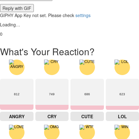
Reply with
GIF
GIPHY App Key not set. Please check
settings
Loading…
0
What's Your Reaction?
812
749
686
623
ANGRY
CRY
CUTE
LOL