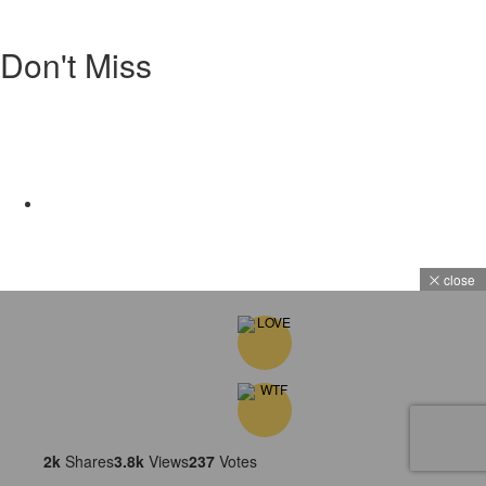
Don't Miss
close
2k
Shares
3.8k
Views
237
Votes