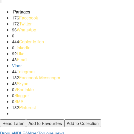
Partages
176
Facebook
172
Twitter
96
WhatsApp
0
444
Copier le lien
0
LinkedIn
92
Like
48
Email
Viber
44
Telegram
132
Facebook Messenger
48
Skype
0
VKontakte
0
Blogger
0
SMS
132
Pinterest
Read Later
Add to Favourites
Add to Collection
Drogue
NDLEA
Niger
Top one news