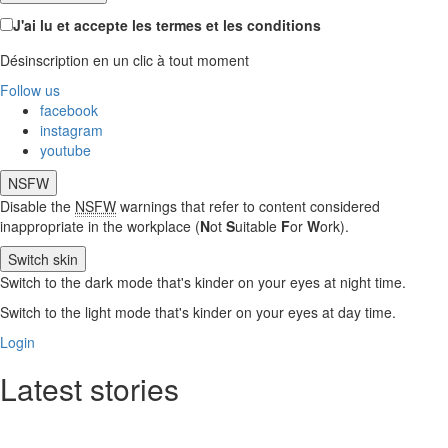
J'ai lu et accepte les termes et les conditions
Désinscription en un clic à tout moment
Follow us
facebook
instagram
youtube
NSFW
Disable the
NSFW
warnings that refer to content considered
inappropriate in the workplace (
N
ot
S
uitable
F
or
W
ork).
Switch skin
Switch to the dark mode that's kinder on your eyes at night time.
Switch to the light mode that's kinder on your eyes at day time.
Login
Latest stories