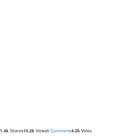
Latest
stories
1.4k
Shares
10.2k
Views
6
Comments
4.2k
Votes