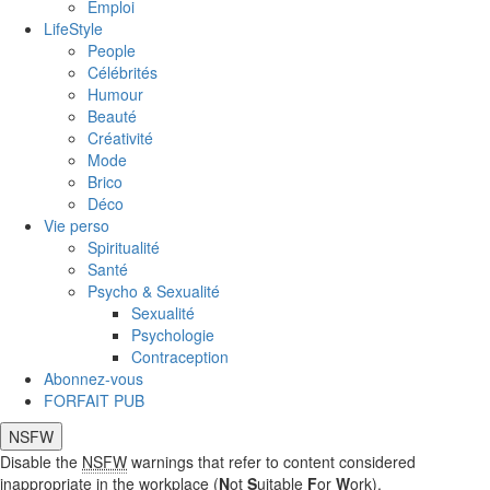
Emploi
LifeStyle
People
Célébrités
Humour
Beauté
Créativité
Mode
Brico
Déco
Vie perso
Spiritualité
Santé
Psycho & Sexualité
Sexualité
Psychologie
Contraception
Abonnez-vous
FORFAIT PUB
NSFW
Disable the
NSFW
warnings that refer to content considered
inappropriate in the workplace (
N
ot
S
uitable
F
or
W
ork).