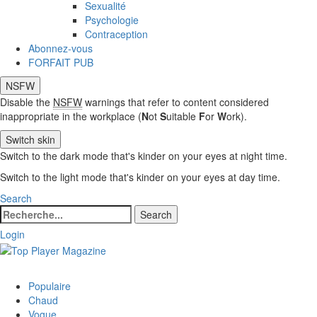
Sexualité
Psychologie
Contraception
Abonnez-vous
FORFAIT PUB
NSFW
Disable the
NSFW
warnings that refer to content considered
inappropriate in the workplace (
N
ot
S
uitable
F
or
W
ork).
Switch skin
Switch to the dark mode that's kinder on your eyes at night time.
Switch to the light mode that's kinder on your eyes at day time.
Search
Search
Search
for:
Login
Populaire
Chaud
Vogue