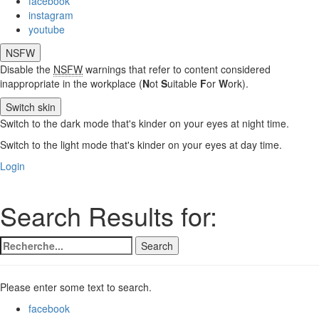
facebook
instagram
youtube
NSFW
Disable the
NSFW
warnings that refer to content considered
inappropriate in the workplace (
N
ot
S
uitable
F
or
W
ork).
Switch skin
Switch to the dark mode that's kinder on your eyes at night time.
Switch to the light mode that's kinder on your eyes at day time.
Login
Search Results for:
Search
Search
for:
Please enter some text to search.
facebook