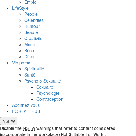
Emploi
LifeStyle
People
Célébrités
Humour
Beauté
Créativité
Mode
Brico
Déco
Vie perso
Spiritualité
Santé
Psycho & Sexualité
Sexualité
Psychologie
Contraception
Abonnez-vous
FORFAIT PUB
NSFW
Disable the
NSFW
warnings that refer to content considered
inappropriate in the workplace (
N
ot
S
uitable
F
or
W
ork).