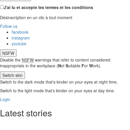
J'ai lu et accepte les termes et les conditions
Désinscription en un clic à tout moment
Follow us
facebook
instagram
youtube
NSFW
Disable the
NSFW
warnings that refer to content considered
inappropriate in the workplace (
N
ot
S
uitable
F
or
W
ork).
Switch skin
Switch to the dark mode that's kinder on your eyes at night time.
Switch to the light mode that's kinder on your eyes at day time.
Login
Latest stories