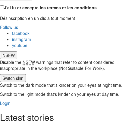
J'ai lu et accepte les termes et les conditions
Désinscription en un clic à tout moment
Follow us
facebook
instagram
youtube
NSFW
Disable the
NSFW
warnings that refer to content considered
inappropriate in the workplace (
N
ot
S
uitable
F
or
W
ork).
Switch skin
Switch to the dark mode that's kinder on your eyes at night time.
Switch to the light mode that's kinder on your eyes at day time.
Login
Latest stories