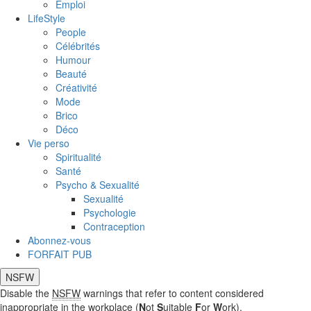
Emploi
LifeStyle
People
Célébrités
Humour
Beauté
Créativité
Mode
Brico
Déco
Vie perso
Spiritualité
Santé
Psycho & Sexualité
Sexualité
Psychologie
Contraception
Abonnez-vous
FORFAIT PUB
NSFW
Disable the
NSFW
warnings that refer to content considered
inappropriate in the workplace (
N
ot
S
uitable
F
or
W
ork).