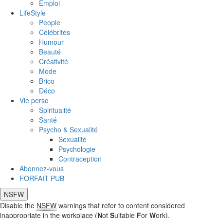
Emploi
LifeStyle
People
Célébrités
Humour
Beauté
Créativité
Mode
Brico
Déco
Vie perso
Spiritualité
Santé
Psycho & Sexualité
Sexualité
Psychologie
Contraception
Abonnez-vous
FORFAIT PUB
NSFW
Disable the
NSFW
warnings that refer to content considered
inappropriate in the workplace (
N
ot
S
uitable
F
or
W
ork).