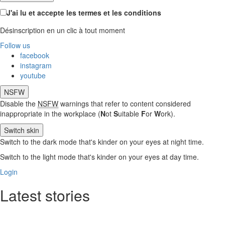
J'ai lu et accepte les termes et les conditions
Désinscription en un clic à tout moment
Follow us
facebook
instagram
youtube
NSFW
Disable the
NSFW
warnings that refer to content considered
inappropriate in the workplace (
N
ot
S
uitable
F
or
W
ork).
Switch skin
Switch to the dark mode that's kinder on your eyes at night time.
Switch to the light mode that's kinder on your eyes at day time.
Login
Latest stories