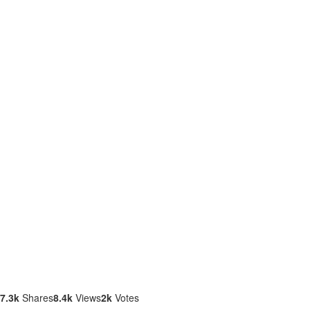
Latest
stories
7.3k
Shares
8.4k
Views
2k
Votes