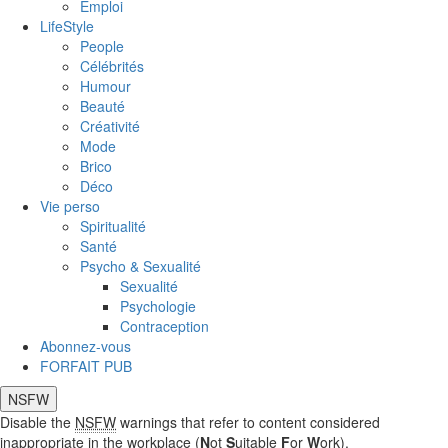
Emploi
LifeStyle
People
Célébrités
Humour
Beauté
Créativité
Mode
Brico
Déco
Vie perso
Spiritualité
Santé
Psycho & Sexualité
Sexualité
Psychologie
Contraception
Abonnez-vous
FORFAIT PUB
NSFW
Disable the
NSFW
warnings that refer to content considered
inappropriate in the workplace (
N
ot
S
uitable
F
or
W
ork).