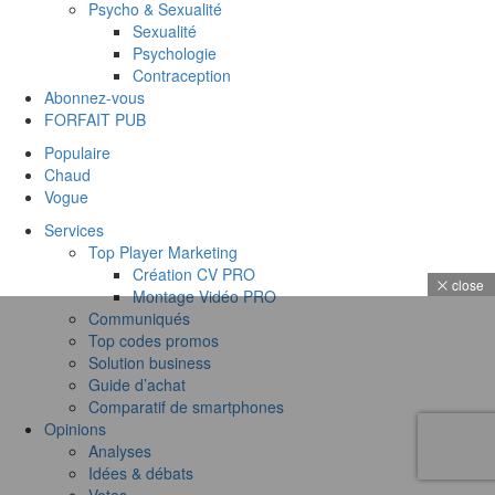
Psycho & Sexualité
Sexualité
Psychologie
Contraception
Abonnez-vous
FORFAIT PUB
Populaire
Chaud
Vogue
Services
Top Player Marketing
Création CV PRO
close
Montage Vidéo PRO
Communiqués
Top codes promos
Solution business
Guide d’achat
Comparatif de smartphones
Opinions
Analyses
Idées & débats