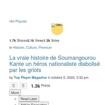
Hot
Popular
1.7k
Shares
2.1k
Views
1.3k
Votes
in
Histoire
,
Culture
,
Premium
La vraie histoire de Soumangourou
Kante un héros nationaliste diabolisé
par les griots
by
Top Player Magazine ©
octobre 5, 2020, 3:32 pm
1.3k
Points
More
Read Later
Add to Favourites