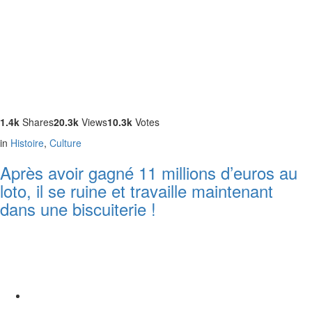
1.4k
Shares
20.3k
Views
10.3k
Votes
in
Histoire
,
Culture
Après avoir gagné 11 millions d’euros au
loto, il se ruine et travaille maintenant
dans une biscuiterie !
PLUS
D'ARTICLE