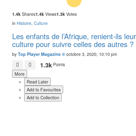
1.4k
Shares
1.4k
Views
1.3k
Votes
in
Histoire
,
Culture
Les enfants de l’Afrique, renient-ils leur
culture pour suivre celles des autres ?
by
Top Player Magazine ©
octobre 3, 2020, 10:10 pm
1.3k
Points
More
Read Later
Add to Favourites
Add to Collection