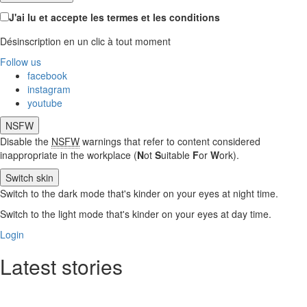
J'ai lu et accepte les termes et les conditions
Désinscription en un clic à tout moment
Follow us
facebook
instagram
youtube
NSFW
Disable the
NSFW
warnings that refer to content considered
inappropriate in the workplace (
N
ot
S
uitable
F
or
W
ork).
Switch skin
Switch to the dark mode that's kinder on your eyes at night time.
Switch to the light mode that's kinder on your eyes at day time.
Login
Latest stories