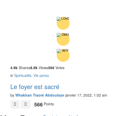
4.9k
Shares
8.9k
Views
566
Votes
in
Spiritualité
,
Vie perso
Le foyer est sacré
by
Whakhan Traoré Abdoulaye
janvier 17, 2022, 1:02 am
566
Points