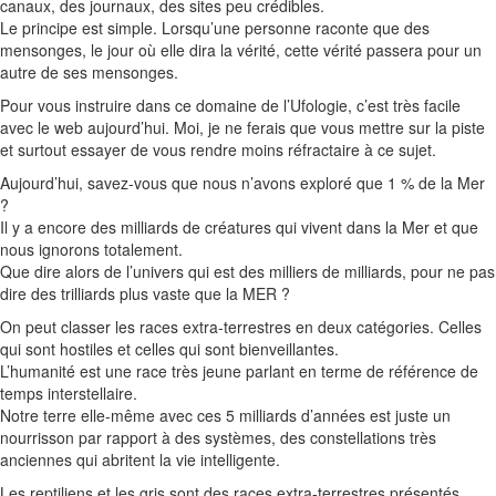
canaux, des journaux, des sites peu crédibles.
Le principe est simple.
Lorsqu’une personne raconte que des
mensonges, le jour où elle dira la vérité, cette vérité passera pour un
autre de ses mensonges.
Pour vous instruire dans ce domaine de l’Ufologie, c’est très facile
avec le web aujourd’hui.
Moi, je ne ferais que vous mettre sur la piste
et surtout essayer de vous rendre moins réfractaire à ce sujet.
Aujourd’hui, savez-vous que nous n’avons exploré que 1 % de la Mer
?
Il y a encore des milliards de créatures qui vivent dans la Mer et que
nous ignorons totalement.
Que dire alors de l’univers qui est des milliers de milliards, pour ne pas
dire des trilliards plus vaste que la MER ?
On peut classer les races extra-terrestres en deux catégories.
Celles
qui sont hostiles et celles qui sont bienveillantes.
L’humanité est une race très jeune parlant en terme de référence de
temps interstellaire.
Notre terre elle-même avec ces 5 milliards d’années est juste un
nourrisson par rapport à des systèmes, des constellations très
anciennes qui abritent la vie intelligente.
Les
reptiliens
et les gris sont des races extra-terrestres présentés