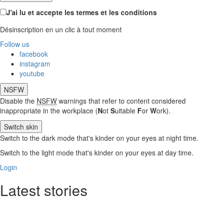
J'ai lu et accepte les termes et les conditions
Désinscription en un clic à tout moment
Follow us
facebook
instagram
youtube
NSFW
Disable the
NSFW
warnings that refer to content considered
inappropriate in the workplace (
N
ot
S
uitable
F
or
W
ork).
Switch skin
Switch to the dark mode that's kinder on your eyes at night time.
Switch to the light mode that's kinder on your eyes at day time.
Login
Latest stories