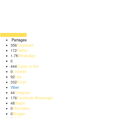
Partages
356
Facebook
172
Twitter
1.7K
WhatsApp
0
444
Copier le lien
0
LinkedIn
92
Like
332
Email
Viber
44
Telegram
176
Facebook Messenger
48
Skype
0
VKontakte
0
Blogger