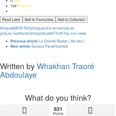
0
SMS
168
Pinterest
Read Later
Add to Favourites
Add to Collection
Afrique
AMON-Ré
Djôotigui
extra-terrestres
Les
gris
Les reptiliens
Osiris
spiritualité
Thoth
Top one news
See
Previous article
La Divinité Bastet ( Ba-sita )
more
Next article
Sursaut Panafricaniste
Written by
Whakhan Traoré
Abdoulaye
What do you think?
831
Points