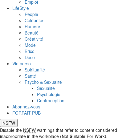
Emploi
LifeStyle
People
Célébrités
Humour
Beauté
Créativité
Mode
Brico
Déco
Vie perso
Spiritualité
Santé
Psycho & Sexualité
Sexualité
Psychologie
Contraception
Abonnez-vous
FORFAIT PUB
NSFW
Disable the
NSFW
warnings that refer to content considered
inappropriate in the workplace (
N
ot
S
uitable
F
or
W
ork).