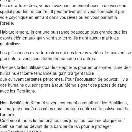
Les extra-terrestres, vous n’avez pas forcément besoin de vaisseau
spatial pour les rencontrer.
Il peut arriver qu’ils vous contactent par
voie psychique en entrant dans vos rêves ou en vous parlant à
l’oreille.
Habituellement, ils ont une puissance beaucoup plus grande que les
esprits
élémentaux
qui vivent sur terre.
Ils n’ont aucun mal à les
neutraliser.
Les puissances extra-terrestres ont des formes variées.
Ils peuvent se
présenter à vous sous forme humanoïde ou autres.
Une des failles utilisées par les
Reptiliens
pour emprisonner l’âme des
humains est cette tendance au gain d’argent facile
que cultivent certaines personnes.
Pour l’acquisition de pouvoir, il y a
des humains qui sont prêts à tout.
Même signer des pactes de sang
avec les
Reptiliens
.
Nos divinités de
Khemet
savent comment
combattrent
les
Reptiliens
,
et leur présence à nos côtés nous protège contre cette puissance de
l’ombre.
Ce combat, nous le menons tous les jours tout comme chaque nuit
Seth se met au-devant de la barque de RA pour le protéger