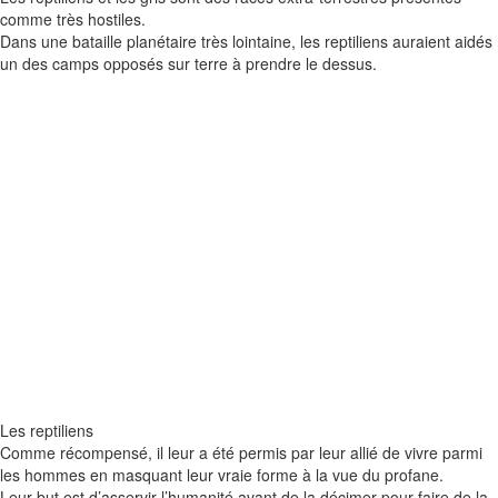
comme très hostiles.
Dans une bataille planétaire très lointaine, les
reptiliens
auraient aidés
un des camps opposés sur terre à prendre le dessus.
Les reptiliens
Comme récompensé, il leur a été permis par leur allié de vivre parmi
les hommes en masquant leur vraie forme à la vue du profane.
Leur but est d’asservir l’humanité avant de la décimer pour faire de la