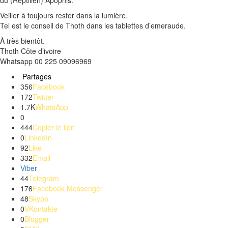
du
(
Reptilien
)
Apophis
.
Veiller à toujours rester dans la lumière.
Tel est le conseil de
Thoth
dans les tablettes d’
emeraude
.
À très bientôt.
Thoth
Côte d’ivoire
Whatsapp
00 225 09096969
Partages
356
Facebook
172
Twitter
1.7K
WhatsApp
0
444
Copier le lien
0
LinkedIn
92
Like
332
Email
Viber
44
Telegram
176
Facebook Messenger
48
Skype
0
VKontakte
0
Blogger