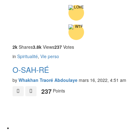
2k
Shares
3.8k
Views
237
Votes
in
Spiritualité
,
Vie perso
O-SAH-RÉ
by
Whakhan Traoré Abdoulaye
mars 16, 2022, 4:51 am
237
Points