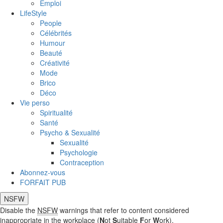
Emploi
LifeStyle
People
Célébrités
Humour
Beauté
Créativité
Mode
Brico
Déco
Vie perso
Spiritualité
Santé
Psycho & Sexualité
Sexualité
Psychologie
Contraception
Abonnez-vous
FORFAIT PUB
NSFW
Disable the
NSFW
warnings that refer to content considered
inappropriate in the workplace (
N
ot
S
uitable
F
or
W
ork).