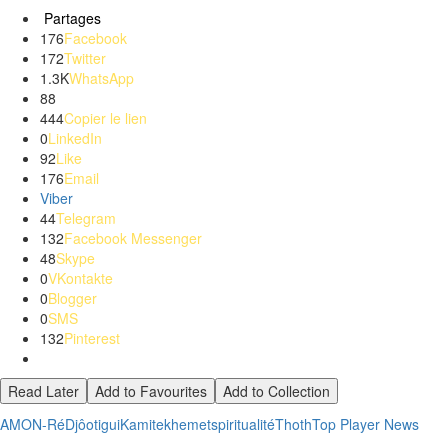
Partages
176
Facebook
172
Twitter
1.3K
WhatsApp
88
444
Copier le lien
0
LinkedIn
92
Like
176
Email
Viber
44
Telegram
132
Facebook Messenger
48
Skype
0
VKontakte
0
Blogger
0
SMS
132
Pinterest
Read Later
Add to Favourites
Add to Collection
AMON-Ré
Djôotigui
Kamite
khemet
spiritualité
Thoth
Top Player News