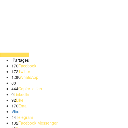
Partages
176
Facebook
172
Twitter
1.3K
WhatsApp
88
444
Copier le lien
0
LinkedIn
92
Like
176
Email
Viber
44
Telegram
132
Facebook Messenger