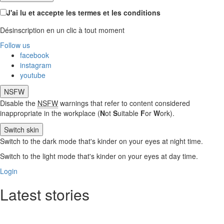
J'ai lu et accepte les termes et les conditions
Désinscription en un clic à tout moment
Follow us
facebook
instagram
youtube
NSFW
Disable the
NSFW
warnings that refer to content considered
inappropriate in the workplace (
N
ot
S
uitable
F
or
W
ork).
Switch skin
Switch to the dark mode that's kinder on your eyes at night time.
Switch to the light mode that's kinder on your eyes at day time.
Login
Latest stories