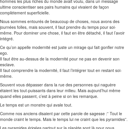
hommes les plus riches du monde avait voulu, dans un message
ultime conscientiser ses pairs humains qui vivaient de façon
complètement superficielle.
Nous sommes entourés de beaucoup de choses, nous avons des
journées folles, mais souvent, il faut prendre du temps pour soi-
même.
Pour dominer une chose, il faut en être détaché, il faut l’avoir
intégré.
Ce qu’on appelle modernité est juste un mirage qui fait gonfler notre
ego.
Il faut être au-dessus de la modernité pour ne pas en devenir son
esclave.
Il faut comprendre la modernité, il faut l’intégrer tout en restant soi-
même.
Souvent vous dépasser dans la rue des personnes qui naguère
étaient les tout-puissants dans leur milieu.
Mais aujourd’hui même
quand elles passent, c’est à peine si on les remarque.
Le temps est un monstre qui avale tout.
Comme nos anciens disaient par cette parole de sagesse :
” Tout le
monde craint le temps.
Mais le temps lui ne craint que les pyramides”.
Les pyramides érigées partout sur la planète sont là pour nous