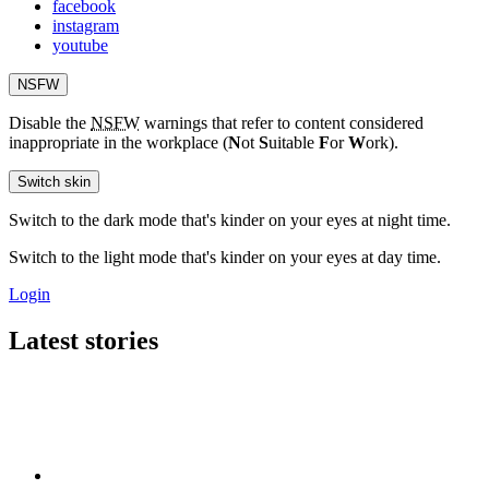
facebook
instagram
youtube
NSFW
Disable the
NSFW
warnings that refer to content considered
inappropriate in the workplace (
N
ot
S
uitable
F
or
W
ork).
Switch skin
Switch to the dark mode that's kinder on your eyes at night time.
Switch to the light mode that's kinder on your eyes at day time.
Login
Latest stories