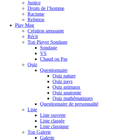
Justice
Droits de l’homme
Racisme
Religion
Play Mag
Création amusante
Récit
Top Player Sondage
Sondage
VS
Chaud ou Pas
Quiz
Questionnaire
Quiz nature
Quiz pays
Quiz animaux
Quiz anatomie
Quiz mathématiques
Questionnaire de personnalité
Liste
Liste ouverte
Liste classée
Liste classique
Top Galerie
Galerie