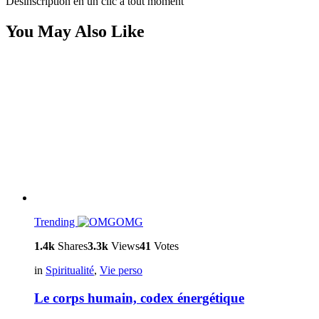
Désinscription en un clic à tout moment
You May Also Like
Trending
OMG
1.4k
Shares
3.3k
Views
41
Votes
in
Spiritualité
,
Vie perso
Le corps humain, codex énergétique