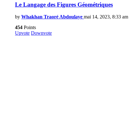
Le Langage des Figures Géométriques
by
Whakhan Traoré Abdoulaye
mai 14, 2023, 8:33 am
454
Points
Upvote
Downvote