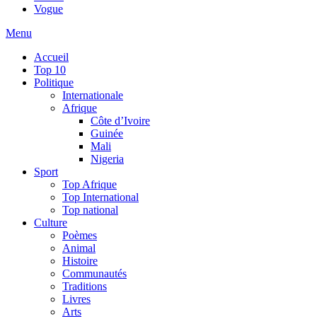
Vogue
Menu
Accueil
Top 10
Politique
Internationale
Afrique
Côte d’Ivoire
Guinée
Mali
Nigeria
Sport
Top Afrique
Top International
Top national
Culture
Poèmes
Animal
Histoire
Communautés
Traditions
Livres
Arts