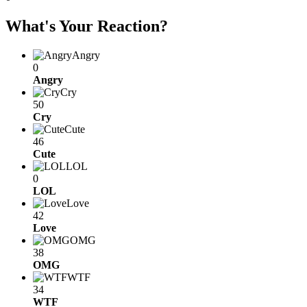
What's Your Reaction?
Angry
0
Angry
Cry
50
Cry
Cute
46
Cute
LOL
0
LOL
Love
42
Love
OMG
38
OMG
WTF
34
WTF