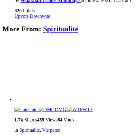
by
Whakhan Traoré Abdoulaye
octobre 4, 2021, 12:51 am
820
Points
Upvote
Downvote
More From:
Spiritualité
Cute
OMG
WTF
1.7k
Shares
455
Views
64
Votes
in
Spiritualité
,
Vie perso