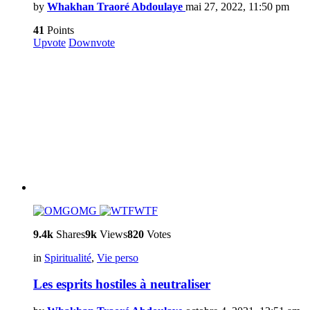
by
Whakhan Traoré Abdoulaye
mai 27, 2022, 11:50 pm
41
Points
Upvote
Downvote
OMG
WTF
9.4k
Shares
9k
Views
820
Votes
in
Spiritualité
,
Vie perso
Les esprits hostiles à neutraliser