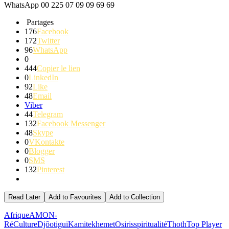
WhatsApp 00 225 07 09 09 69 69
Partages
176
Facebook
172
Twitter
96
WhatsApp
0
444
Copier le lien
0
LinkedIn
92
Like
48
Email
Viber
44
Telegram
132
Facebook Messenger
48
Skype
0
VKontakte
0
Blogger
0
SMS
132
Pinterest
Read Later
Add to Favourites
Add to Collection
Afrique
AMON-
Ré
Culture
Djôotigui
Kamite
khemet
Osiris
spiritualité
Thoth
Top Player