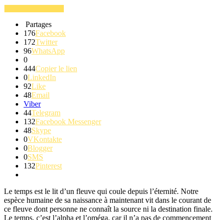
Partages
176
Facebook
172
Twitter
96
WhatsApp
0
444
Copier le lien
0
LinkedIn
92
Like
48
Email
Viber
44
Telegram
132
Facebook Messenger
48
Skype
0
VKontakte
0
Blogger
0
SMS
132
Pinterest
Le temps est le lit d’un fleuve qui coule depuis l’éternité.
Notre
espèce humaine de sa naissance à maintenant vit dans le courant de
ce fleuve dont personne ne connaît la source ni la destination finale.
Le temps, c’est l’alpha et l’oméga, car il n’a pas de commencement