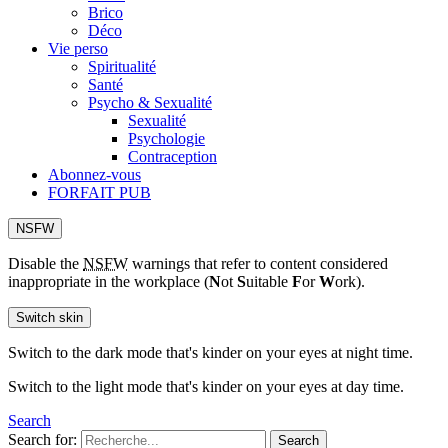
Brico
Déco
Vie perso
Spiritualité
Santé
Psycho & Sexualité
Sexualité
Psychologie
Contraception
Abonnez-vous
FORFAIT PUB
NSFW
Disable the
NSFW
warnings that refer to content considered
inappropriate in the workplace (
N
ot
S
uitable
F
or
W
ork).
Switch skin
Switch to the dark mode that's kinder on your eyes at night time.
Switch to the light mode that's kinder on your eyes at day time.
Search
Search for:
Search