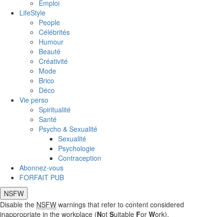
Emploi
LifeStyle
People
Célébrités
Humour
Beauté
Créativité
Mode
Brico
Déco
Vie perso
Spiritualité
Santé
Psycho & Sexualité
Sexualité
Psychologie
Contraception
Abonnez-vous
FORFAIT PUB
NSFW
Disable the
NSFW
warnings that refer to content considered
inappropriate in the workplace (
N
ot
S
uitable
F
or
W
ork).