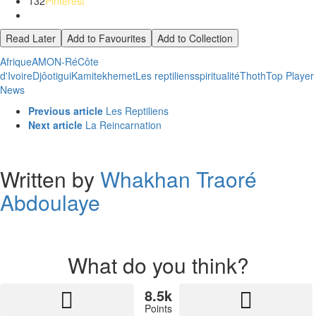
132
Pinterest
Read Later
Add to Favourites
Add to Collection
Afrique
AMON-Ré
Côte
d'Ivoire
Djôotigui
Kamite
khemet
Les reptiliens
spiritualité
Thoth
Top Player
News
See
Previous article
Les Reptiliens
more
Next article
La Reincarnation
Written by
Whakhan Traoré
Abdoulaye
What do you think?
8.5k
Points