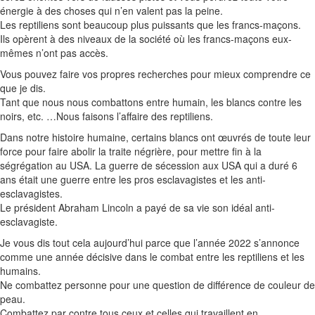
énergie à des choses qui n’en valent pas la peine.
Les
reptiliens
sont beaucoup plus puissants que les francs-maçons.
Ils opèrent à des niveaux de la société où les francs-maçons eux-
mêmes n’ont pas accès.
Vous pouvez faire vos propres recherches pour mieux comprendre ce
que je dis.
Tant que nous nous combattons entre humain, les blancs contre les
noirs, etc.
…
Nous faisons l’affaire des
reptiliens
.
Dans notre histoire humaine, certains blancs ont œuvrés de toute leur
force pour faire abolir la traite négrière, pour mettre fin à la
ségrégation au USA.
La guerre de sécession aux USA qui a duré 6
ans était une guerre entre les pros esclavagistes et les anti-
esclavagistes.
Le président Abraham Lincoln a payé de sa vie son idéal anti-
esclavagiste.
Je vous dis tout cela aujourd’hui parce que l’année 2022 s’annonce
comme une année décisive dans le combat entre les
reptiliens
et les
humains.
Ne combattez personne pour une question de différence de couleur de
peau.
Combattez par contre tous ceux et celles qui travaillent en