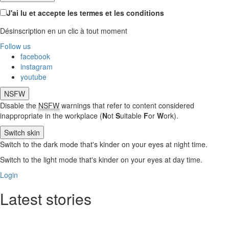
J'ai lu et accepte les termes et les conditions
Désinscription en un clic à tout moment
Follow us
facebook
instagram
youtube
NSFW
Disable the
NSFW
warnings that refer to content considered
inappropriate in the workplace (
N
ot
S
uitable
F
or
W
ork).
Switch skin
Switch to the dark mode that's kinder on your eyes at night time.
Switch to the light mode that's kinder on your eyes at day time.
Login
Latest stories