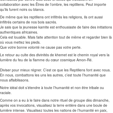
collaboration avec les Êtres de l’ombre, les
reptiliens
.
Peut importe
qu’ils furent noirs ou blancs.
De même que les
reptiliens
ont infiltrés les religions, ils ont aussi
infiltrés certains de nos bois sacrés.
Je sais que la jeunesse
kamite
est enthousiaste de faire des initiations
authentiques africaines.
Cela est louable.
Mais faite attention tout de même et regarder bien là
où vous mettez les pieds.
Que votre bonne volonté ne cause pas votre perte.
Le retour au culte des divinités de
khemet
est le chemin royal vers la
lumière du feu de la flamme du cœur cosmique
Amon-Ré
.
Diviser pour mieux régner.
C’est ce que les
Reptiliens
font avec nous.
En nous, combattons les uns les autres, c’est toute l’humanité que
nous affaiblissons.
Notre idéal doit s’étendre à toute l’humanité et non être tribale ou
raciale.
Comme on a eu à le faire dans notre rituel de groupe dès dimanche,
après vos invocations, visualisez la terre entière dans une boule de
lumière intense.
Visualisez toutes les nations de l’humanité en paix,