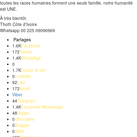
toutes les races humaines forment une seule famille, notre humanité
est
UNE
.
À très bientôt.
Thoth
Côte d’Ivoire
Whatsapp
00 225 09096969
Partages
1.6K
Facebook
172
Twitter
1.4K
WhatsApp
0
1.7K
Copier le lien
0
LinkedIn
92
Like
172
Email
Viber
44
Telegram
1.4K
Facebook Messenger
48
Skype
0
VKontakte
0
Blogger
0
SMS