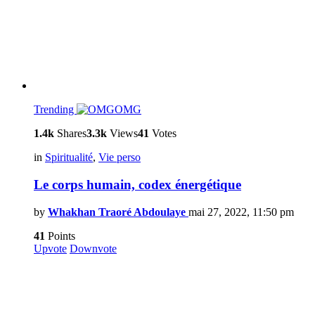
Trending
OMG
1.4k
Shares
3.3k
Views
41
Votes
in
Spiritualité
,
Vie perso
Le corps humain, codex énergétique
by
Whakhan Traoré Abdoulaye
mai 27, 2022, 11:50 pm
41
Points
Upvote
Downvote