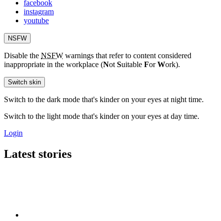
facebook
instagram
youtube
NSFW
Disable the
NSFW
warnings that refer to content considered
inappropriate in the workplace (
N
ot
S
uitable
F
or
W
ork).
Switch skin
Switch to the dark mode that's kinder on your eyes at night time.
Switch to the light mode that's kinder on your eyes at day time.
Login
Latest stories