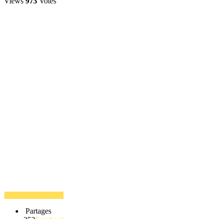
Views
973
Votes
Partages