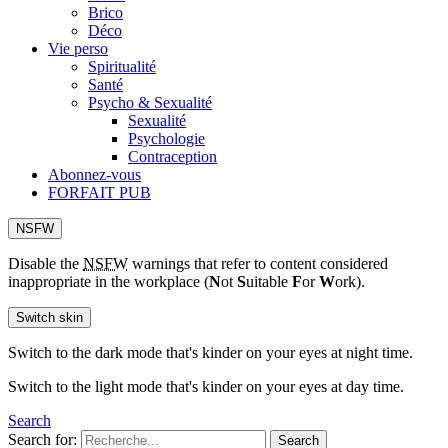
Brico
Déco
Vie perso
Spiritualité
Santé
Psycho & Sexualité
Sexualité
Psychologie
Contraception
Abonnez-vous
FORFAIT PUB
NSFW
Disable the
NSFW
warnings that refer to content considered
inappropriate in the workplace (
N
ot
S
uitable
F
or
W
ork).
Switch skin
Switch to the dark mode that's kinder on your eyes at night time.
Switch to the light mode that's kinder on your eyes at day time.
Search
Search for:
Search