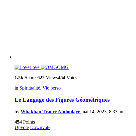
Love
OMG
1.5k
Shares
622
Views
454
Votes
in
Spiritualité
,
Vie perso
Le Langage des Figures Géométriques
by
Whakhan Traoré Abdoulaye
mai 14, 2023, 8:33 am
454
Points
Upvote
Downvote