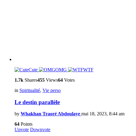
Cute
OMG
WTF
1.7k
Shares
455
Views
64
Votes
in
Spiritualité
,
Vie perso
Le destin parallèle
by
Whakhan Traoré Abdoulaye
mai 18, 2023, 8:44 am
64
Points
Upvote
Downvote