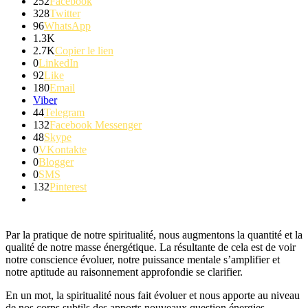
252
Facebook
328
Twitter
96
WhatsApp
1.3K
2.7K
Copier le lien
0
LinkedIn
92
Like
180
Email
Viber
44
Telegram
132
Facebook Messenger
48
Skype
0
VKontakte
0
Blogger
0
SMS
132
Pinterest
Par la pratique de notre spiritualité, nous augmentons la quantité et la
qualité de notre masse énergétique.
La résultante de cela est de voir
notre conscience évoluer, notre puissance mentale s’amplifier et
notre aptitude au raisonnement approfondie se clarifier.
En un mot, la spiritualité nous fait évoluer et nous apporte au niveau
de nos corps subtils des apports nouveaux question énergies.