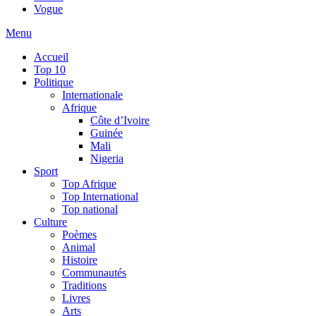
Vogue
Menu
Accueil
Top 10
Politique
Internationale
Afrique
Côte d’Ivoire
Guinée
Mali
Nigeria
Sport
Top Afrique
Top International
Top national
Culture
Poèmes
Animal
Histoire
Communautés
Traditions
Livres
Arts