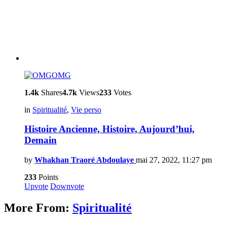
OMG
1.4k
Shares
4.7k
Views
233
Votes
in
Spiritualité
,
Vie perso
Histoire Ancienne, Histoire, Aujourd’hui,
Demain
by
Whakhan Traoré Abdoulaye
mai 27, 2022, 11:27 pm
233
Points
Upvote
Downvote
More From:
Spiritualité