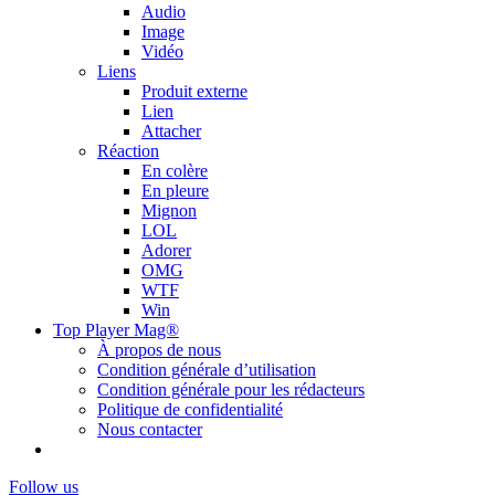
Audio
Image
Vidéo
Liens
Produit externe
Lien
Attacher
Réaction
En colère
En pleure
Mignon
LOL
Adorer
OMG
WTF
Win
Top Player Mag®
À propos de nous
Condition générale d’utilisation
Condition générale pour les rédacteurs
Politique de confidentialité
Nous contacter
Follow us