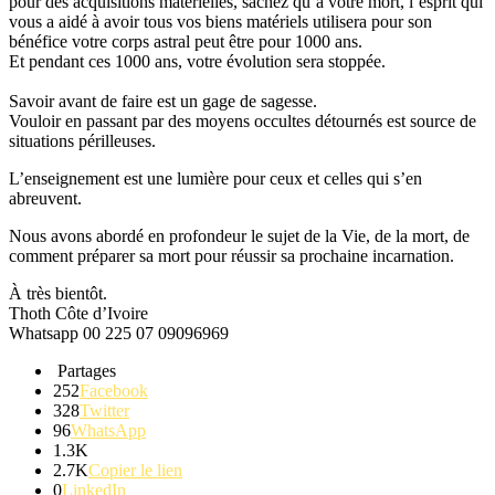
pour des acquisitions matérielles, sachez qu’à votre mort, l’esprit qui
vous a aidé à avoir tous vos biens matériels utilisera pour son
bénéfice votre corps astral peut être pour 1000 ans.
Et pendant ces 1000 ans, votre évolution sera stoppée.
Savoir avant de faire est un gage de sagesse.
Vouloir en passant par des moyens occultes détournés est source de
situations périlleuses.
L’enseignement est une lumière pour ceux et celles qui s’en
abreuvent.
Nous avons abordé en profondeur le sujet de la Vie, de la mort, de
comment préparer sa mort pour réussir sa prochaine incarnation.
À très bientôt.
Thoth
Côte d’Ivoire
Whatsapp
00 225 07 09096969
Partages
252
Facebook
328
Twitter
96
WhatsApp
1.3K
2.7K
Copier le lien
0
LinkedIn