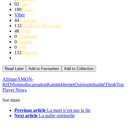
92
Like
180
Email
Viber
44
Telegram
132
Facebook Messenger
48
Skype
0
VKontakte
0
Blogger
0
SMS
132
Pinterest
Read Later
Add to Favourites
Add to Collection
Afrique
AMON-
Ré
Djôotigui
Incarnation
Kamite
khemet
Osiris
spiritualité
Thoth
Top
Player News
See more
Previous article
La mort n’est pas la fin
Next article
La quête spirituelle