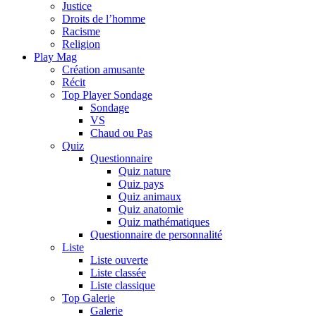
Justice
Droits de l’homme
Racisme
Religion
Play Mag
Création amusante
Récit
Top Player Sondage
Sondage
VS
Chaud ou Pas
Quiz
Questionnaire
Quiz nature
Quiz pays
Quiz animaux
Quiz anatomie
Quiz mathématiques
Questionnaire de personnalité
Liste
Liste ouverte
Liste classée
Liste classique
Top Galerie
Galerie