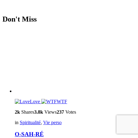
Don't Miss
Love
WTF
2k
Shares
3.8k
Views
237
Votes
in
Spiritualité
,
Vie perso
O-SAH-RÉ