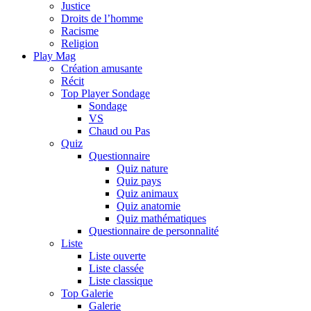
Justice
Droits de l’homme
Racisme
Religion
Play Mag
Création amusante
Récit
Top Player Sondage
Sondage
VS
Chaud ou Pas
Quiz
Questionnaire
Quiz nature
Quiz pays
Quiz animaux
Quiz anatomie
Quiz mathématiques
Questionnaire de personnalité
Liste
Liste ouverte
Liste classée
Liste classique
Top Galerie
Galerie