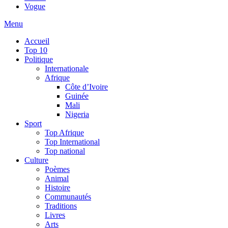
Vogue
Menu
Accueil
Top 10
Politique
Internationale
Afrique
Côte d’Ivoire
Guinée
Mali
Nigeria
Sport
Top Afrique
Top International
Top national
Culture
Poèmes
Animal
Histoire
Communautés
Traditions
Livres
Arts