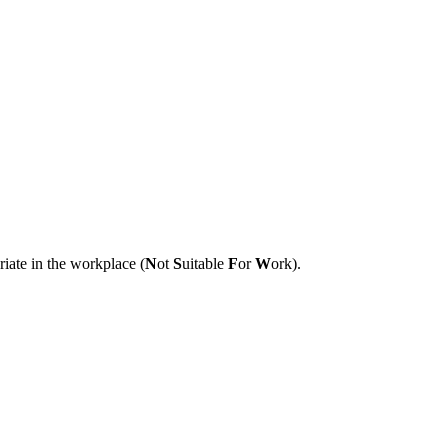
riate in the workplace (
N
ot
S
uitable
F
or
W
ork).