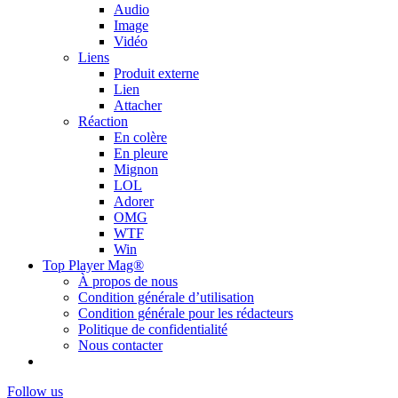
Audio
Image
Vidéo
Liens
Produit externe
Lien
Attacher
Réaction
En colère
En pleure
Mignon
LOL
Adorer
OMG
WTF
Win
Top Player Mag®
À propos de nous
Condition générale d’utilisation
Condition générale pour les rédacteurs
Politique de confidentialité
Nous contacter
Follow us