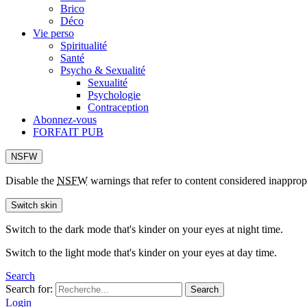
Brico
Déco
Vie perso
Spiritualité
Santé
Psycho & Sexualité
Sexualité
Psychologie
Contraception
Abonnez-vous
FORFAIT PUB
NSFW
Disable the
NSFW
warnings that refer to content considered inapprop
Switch skin
Switch to the dark mode that's kinder on your eyes at night time.
Switch to the light mode that's kinder on your eyes at day time.
Search
Search for:
Search
Login