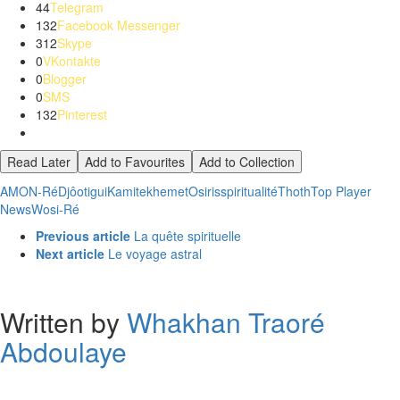
44
Telegram
132
Facebook Messenger
312
Skype
0
VKontakte
0
Blogger
0
SMS
132
Pinterest
Read Later
Add to Favourites
Add to Collection
AMON-Ré
Djôotigui
Kamite
khemet
Osiris
spiritualité
Thoth
Top Player
News
Wosi-Ré
See
Previous article
La quête spirituelle
more
Next article
Le voyage astral
Written by
Whakhan Traoré
Abdoulaye