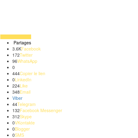
Partages
3.6K
Facebook
172
Twitter
96
WhatsApp
0
444
Copier le lien
0
LinkedIn
224
Like
348
Email
Viber
44
Telegram
132
Facebook Messenger
312
Skype
0
VKontakte
0
Blogger
0
SMS