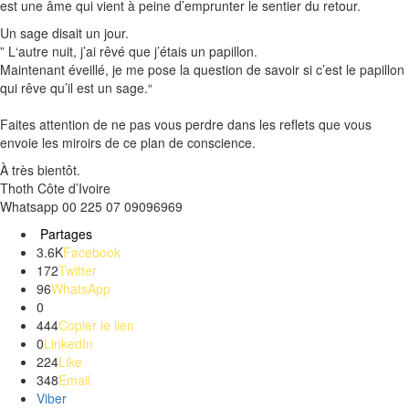
est une âme qui vient à peine d’emprunter le sentier du retour.
Un sage disait un jour.
” L
‘autre nuit, j’ai rêvé que j’étais un papillon.
Maintenant éveillé, je me pose la question de savoir si c’est le papillon
qui rêve qu’il est un sage.
“
Faites attention de ne pas vous perdre dans les reflets que vous
envoie les miroirs de ce plan de conscience.
À très bientôt.
Thoth
Côte d’Ivoire
Whatsapp
00 225 07 09096969
Partages
3.6K
Facebook
172
Twitter
96
WhatsApp
0
444
Copier le lien
0
LinkedIn
224
Like
348
Email
Viber