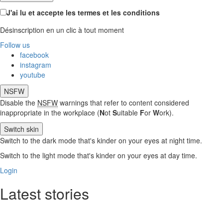
J'ai lu et accepte les termes et les conditions
Désinscription en un clic à tout moment
Follow us
facebook
instagram
youtube
NSFW
Disable the
NSFW
warnings that refer to content considered
inappropriate in the workplace (
N
ot
S
uitable
F
or
W
ork).
Switch skin
Switch to the dark mode that's kinder on your eyes at night time.
Switch to the light mode that's kinder on your eyes at day time.
Login
Latest stories