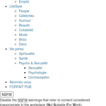
Emploi
LifeStyle
People
Célébrités
Humour
Beauté
Créativité
Mode
Brico
Déco
Vie perso
Spiritualité
Santé
Psycho & Sexualité
Sexualité
Psychologie
Contraception
Abonnez-vous
FORFAIT PUB
NSFW
Disable the
NSFW
warnings that refer to content considered
inappropriate in the workplace (
N
ot
S
uitable
F
or
W
ork).