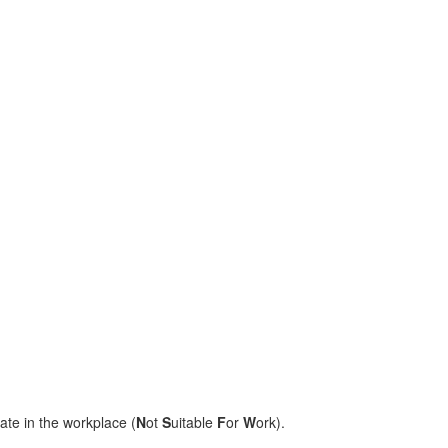
ate in the workplace (
N
ot
S
uitable
F
or
W
ork).