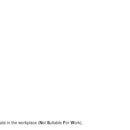
ate in the workplace (
N
ot
S
uitable
F
or
W
ork).