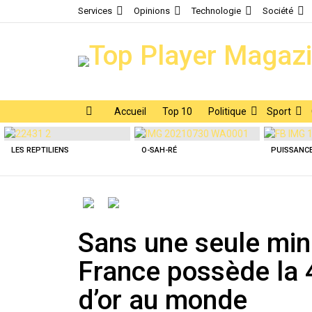
Services
Opinions
Technologie
Société
Accueil
Top 10
Politique
Sport
Menu
Latest
stories
LES REPTILIENS
O-SAH-RÉ
PUISSANC
OMG
WTF
Sans une seule mine
France possède la 
d’or au monde