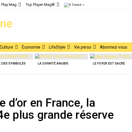
Play Mag
Top Player Mag®
French
▼
Culture
Économie
LifeStyle
Vie perso
Abonnez-vous
E DES SYMBOLES
LA DIVINITÉ ANUBIS
LE FOYER EST SACRÉ
 d’or en France, la
4e plus grande réserve