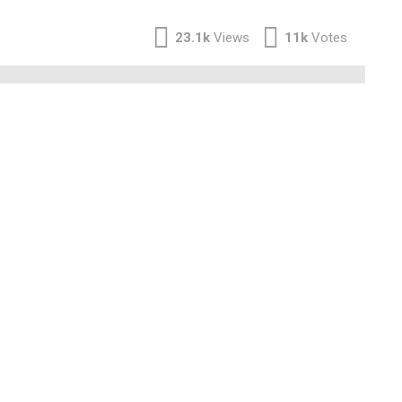
23.1k
Views
11k
Votes