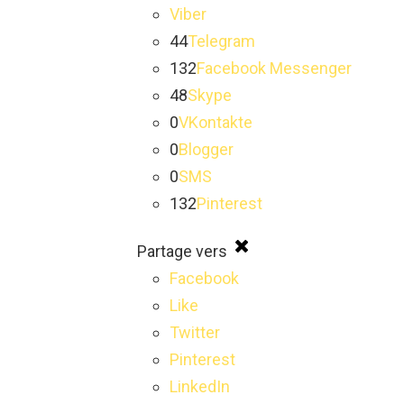
Viber
44
Telegram
132
Facebook Messenger
48
Skype
0
VKontakte
0
Blogger
0
SMS
132
Pinterest
Partage vers
Facebook
Like
Twitter
Pinterest
LinkedIn