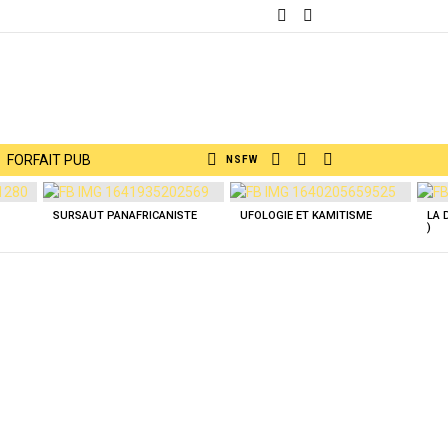
FOLLOW
SUBSCRIBE
US
SEARCH
LOGIN
SWITCH
FORFAIT PUB
NSFW
SKIN
SURSAUT PANAFRICANISTE
UFOLOGIE ET KAMITISME
LA 
)