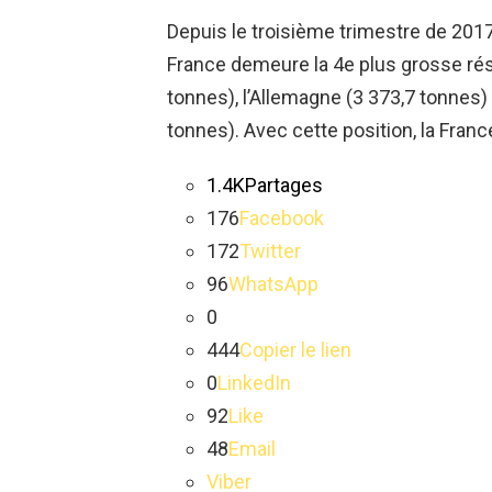
Depuis le troisième trimestre de 2017
France demeure la 4e plus grosse rése
tonnes)
, l’Allemagne
(3 373,7 tonnes)
tonnes)
.
Avec cette position, la France
1.4K
Partages
176
Facebook
172
Twitter
96
WhatsApp
0
444
Copier le lien
0
LinkedIn
92
Like
48
Email
Viber