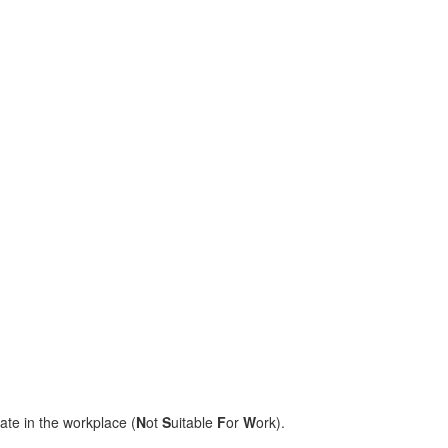
ate in the workplace (
N
ot
S
uitable
F
or
W
ork).