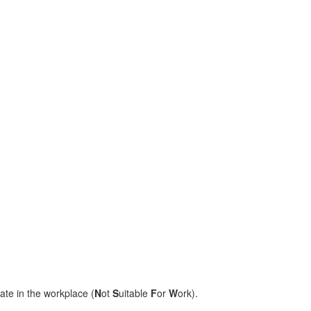
ate in the workplace (
N
ot
S
uitable
F
or
W
ork).