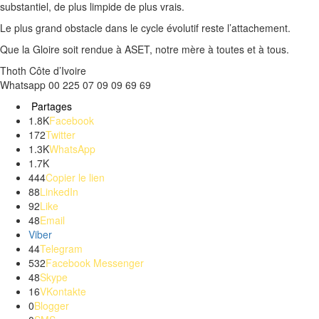
substantiel, de plus limpide de plus vrais.
Le plus grand obstacle dans le cycle évolutif reste l’attachement.
Que la Gloire soit rendue à
ASET
, notre mère à toutes et à tous.
Thoth
Côte d’Ivoire
Whatsapp
00 225 07 09 09 69 69
Partages
1.8K
Facebook
172
Twitter
1.3K
WhatsApp
1.7K
444
Copier le lien
88
LinkedIn
92
Like
48
Email
Viber
44
Telegram
532
Facebook Messenger
48
Skype
16
VKontakte
0
Blogger