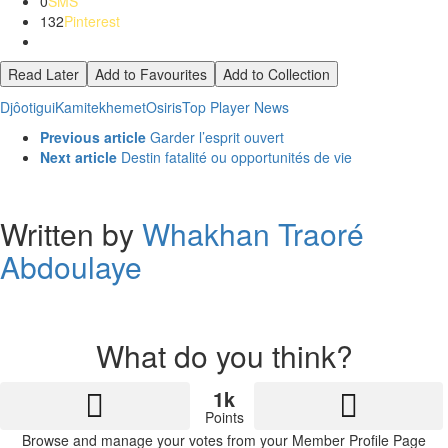
0
SMS
132
Pinterest
Read Later
Add to Favourites
Add to Collection
Djôotigui
Kamite
khemet
Osiris
Top Player News
See
Previous article
Garder l’esprit ouvert
more
Next article
Destin fatalité ou opportunités de vie
Written by
Whakhan Traoré
Abdoulaye
What do you think?
1k
Points
Browse and manage your votes from your Member Profile Page