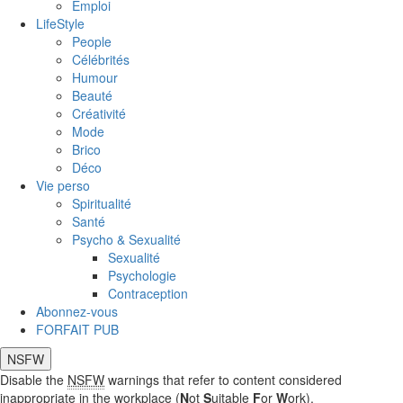
Emploi
LifeStyle
People
Célébrités
Humour
Beauté
Créativité
Mode
Brico
Déco
Vie perso
Spiritualité
Santé
Psycho & Sexualité
Sexualité
Psychologie
Contraception
Abonnez-vous
FORFAIT PUB
NSFW
Disable the
NSFW
warnings that refer to content considered
inappropriate in the workplace (
N
ot
S
uitable
F
or
W
ork).