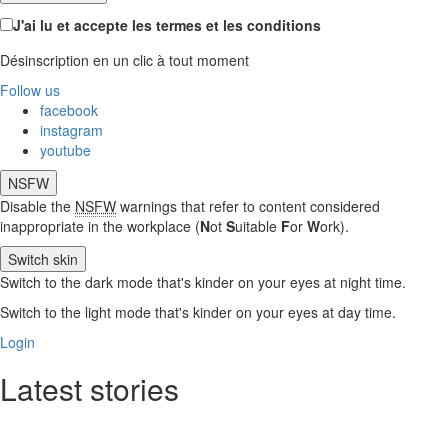
J'ai lu et accepte les termes et les conditions
Désinscription en un clic à tout moment
Follow us
facebook
instagram
youtube
NSFW
Disable the
NSFW
warnings that refer to content considered
inappropriate in the workplace (
N
ot
S
uitable
F
or
W
ork).
Switch skin
Switch to the dark mode that's kinder on your eyes at night time.
Switch to the light mode that's kinder on your eyes at day time.
Login
Latest stories