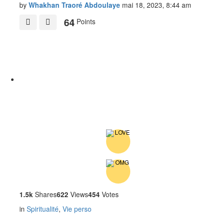
by
Whakhan Traoré Abdoulaye
mai 18, 2023, 8:44 am
64
Points
1.5k
Shares
622
Views
454
Votes
in
Spiritualité
,
Vie perso