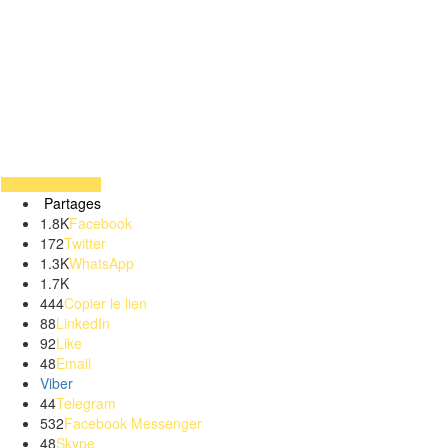
Partages
1.8K
Facebook
172
Twitter
1.3K
WhatsApp
1.7K
444
Copier le lien
88
LinkedIn
92
Like
48
Email
Viber
44
Telegram
532
Facebook Messenger
48
Skype