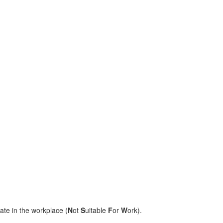
ate in the workplace (
N
ot
S
uitable
F
or
W
ork).