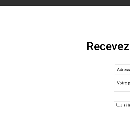
Recevez 
E-
mail
Pays
J'ai 