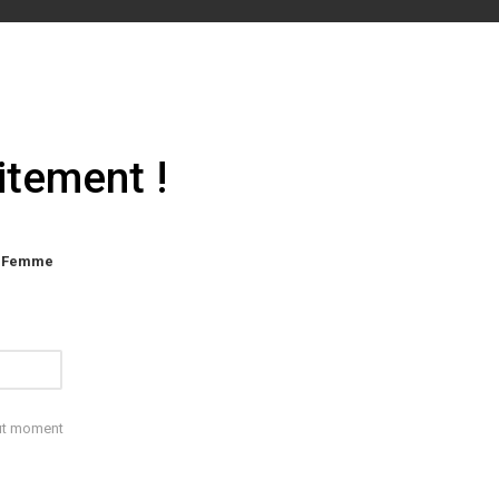
itement !
e
Femme
is
ne
out moment