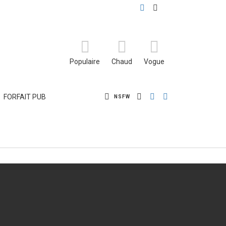
FOLLOW
SUBSCRIBE
US
Populaire
Chaud
Vogue
SEARCH
LOGIN
SWITCH
FORFAIT PUB
NSFW
SKIN