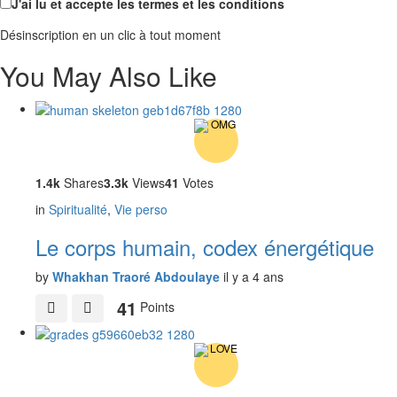
J'ai lu et accepte les termes et les conditions
Désinscription en un clic à tout moment
You May Also Like
1.4k
Shares
3.3k
Views
41
Votes
in
Spiritualité
,
Vie perso
Le corps humain, codex énergétique
by
Whakhan Traoré Abdoulaye
il y a 4 ans
41
Points