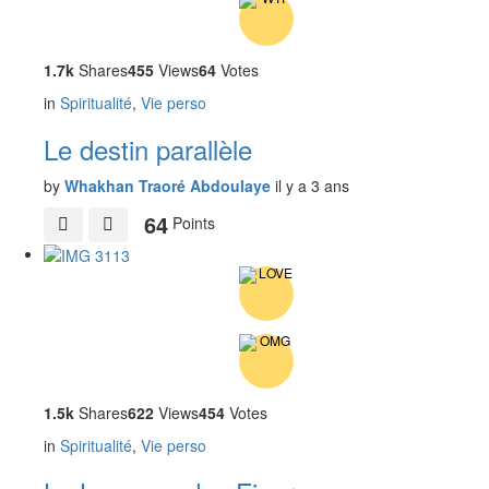
1.7k
Shares
455
Views
64
Votes
in
Spiritualité
,
Vie perso
Le destin parallèle
by
Whakhan Traoré Abdoulaye
il y a 3 ans
64
Points
1.5k
Shares
622
Views
454
Votes
in
Spiritualité
,
Vie perso