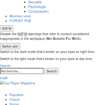
Sexualité
Psychologie
Contraception
Abonnez-vous
FORFAIT PUB
NSFW
Disable the
NSFW
warnings that refer to content considered
inappropriate in the workplace (
N
ot
S
uitable
F
or
W
ork).
Switch skin
Switch to the dark mode that's kinder on your eyes at night time.
Switch to the light mode that's kinder on your eyes at day time.
Search
Search
Search
for:
Login
Populaire
Chaud
Vogue