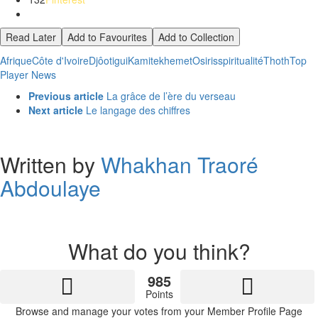
Read Later
Add to Favourites
Add to Collection
Afrique
Côte d'Ivoire
Djôotigui
Kamite
khemet
Osiris
spiritualité
Thoth
Top
Player News
See
Previous article
La grâce de l’ère du verseau
more
Next article
Le langage des chiffres
Written by
Whakhan Traoré
Abdoulaye
What do you think?
985
Points
Browse and manage your votes from your Member Profile Page