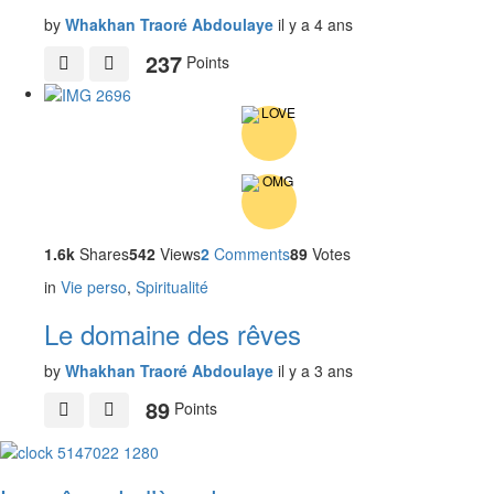
by
Whakhan Traoré Abdoulaye
il y a 4 ans
237
Points
1.6k
Shares
542
Views
2
Comments
89
Votes
in
Vie perso
,
Spiritualité
Le domaine des rêves
by
Whakhan Traoré Abdoulaye
il y a 3 ans
89
Points