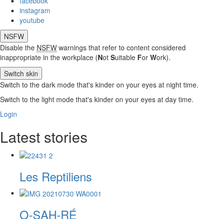
facebook
instagram
youtube
NSFW
Disable the
NSFW
warnings that refer to content considered
inappropriate in the workplace (
N
ot
S
uitable
F
or
W
ork).
Switch skin
Switch to the dark mode that's kinder on your eyes at night time.
Switch to the light mode that's kinder on your eyes at day time.
Login
Latest stories
Les Reptiliens
O-SAH-RÉ