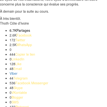
concerne plus la conscience qui évalue ses progrès.
À demain pour la suite au cours.
À très bientôt.
Thoth
Côte d’Ivoire
6.7K
Partages
2.6K
Facebook
172
Twitter
2.5K
WhatsApp
0
444
Copier le lien
0
LinkedIn
128
Like
48
Email
Viber
44
Telegram
536
Facebook Messenger
48
Skype
0
VKontakte
0
Blogger
0
SMS
132
Pinterest