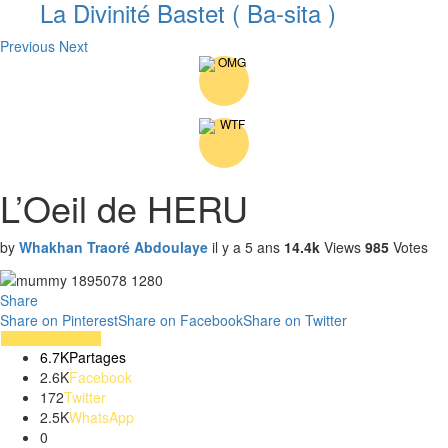
La Divinité Bastet ( Ba-sita )
Previous
Next
L’Oeil de HERU
by
Whakhan Traoré Abdoulaye
il y a 5 ans
14.4k
Views
985
Votes
Share
Share on Pinterest
Share on Facebook
Share on Twitter
6.7K
Partages
2.6K
Facebook
172
Twitter
2.5K
WhatsApp
0