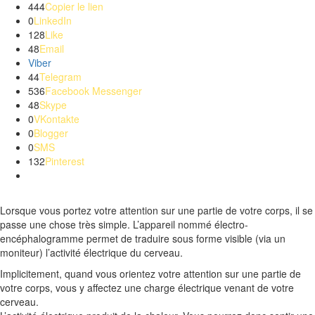
444
Copier le lien
0
LinkedIn
128
Like
48
Email
Viber
44
Telegram
536
Facebook Messenger
48
Skype
0
VKontakte
0
Blogger
0
SMS
132
Pinterest
Lorsque vous portez votre attention sur une partie de votre corps, il se
passe une chose très simple.
L’appareil nommé électro-
encéphalogramme permet de traduire sous forme visible
(via un
moniteur)
l’activité électrique du cerveau.
Implicitement, quand vous orientez votre attention sur une partie de
votre corps, vous y affectez une charge électrique venant de votre
cerveau.