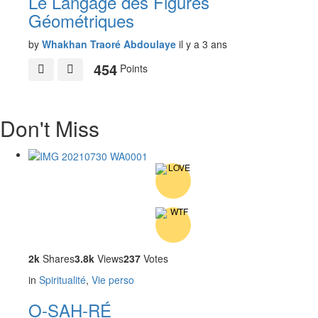
Le Langage des Figures
Géométriques
by
Whakhan Traoré Abdoulaye
il y a 3 ans
454
Points
Don't Miss
2k
Shares
3.8k
Views
237
Votes
in
Spiritualité
,
Vie perso
O-SAH-RÉ