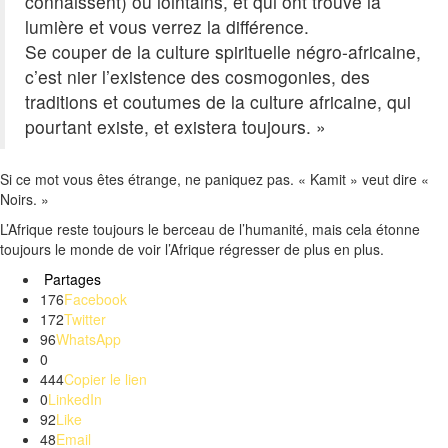
connaissent)
ou lointains, et qui ont trouvé la
lumière et vous verrez la différence.
Se couper de la culture spirituelle négro-africaine,
c’est nier l’existence des cosmogonies, des
traditions et coutumes de la culture africaine, qui
pourtant existe, et existera toujours.
»
Si ce mot vous êtes étrange, ne paniquez pas.
«
Kamit
» veut dire «
Noirs.
»
L’Afrique reste toujours le berceau de l’humanité, mais cela étonne
toujours le monde de voir l’Afrique régresser de plus en plus.
Partages
176
Facebook
172
Twitter
96
WhatsApp
0
444
Copier le lien
0
LinkedIn
92
Like
48
Email