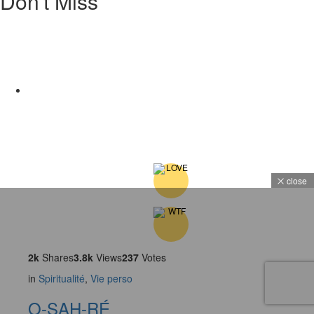
Don't Miss
close
2k
Shares
3.8k
Views
237
Votes
in
Spiritualité
,
Vie perso
O-SAH-RÉ