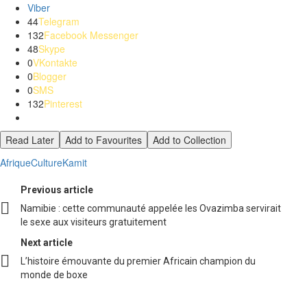
Viber
44
Telegram
132
Facebook Messenger
48
Skype
0
VKontakte
0
Blogger
0
SMS
132
Pinterest
Read Later
Add to Favourites
Add to Collection
Afrique
Culture
Kamit
See
Previous article
more
Namibie : cette communauté appelée les Ovazimba servirait
le sexe aux visiteurs gratuitement
Next article
L’histoire émouvante du premier Africain champion du
monde de boxe