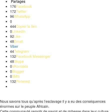
Partages
176
Facebook
172
Twitter
96
WhatsApp
0
444
Copier le lien
0
LinkedIn
92
Like
48
Email
Viber
44
Telegram
132
Facebook Messenger
48
Skype
0
VKontakte
0
Blogger
0
SMS
132
Pinterest
Nous savons tous qu’après l’esclavage il y a eu des conséquences
énormes sur le peuple Africain.
Cette communauté remplir de savoir et de richesse dans leur culture