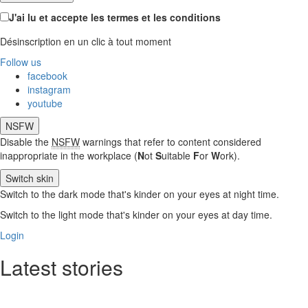
J'ai lu et accepte les termes et les conditions
Désinscription en un clic à tout moment
Follow us
facebook
instagram
youtube
NSFW
Disable the
NSFW
warnings that refer to content considered
inappropriate in the workplace (
N
ot
S
uitable
F
or
W
ork).
Switch skin
Switch to the dark mode that's kinder on your eyes at night time.
Switch to the light mode that's kinder on your eyes at day time.
Login
Latest stories