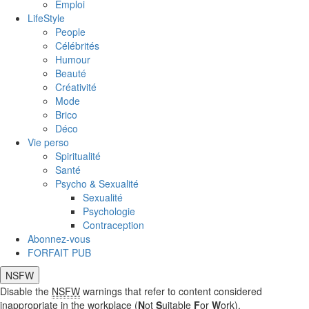
Emploi
LifeStyle
People
Célébrités
Humour
Beauté
Créativité
Mode
Brico
Déco
Vie perso
Spiritualité
Santé
Psycho & Sexualité
Sexualité
Psychologie
Contraception
Abonnez-vous
FORFAIT PUB
NSFW
Disable the
NSFW
warnings that refer to content considered
inappropriate in the workplace (
N
ot
S
uitable
F
or
W
ork).