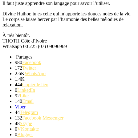
Il faut juste apprendre son langage pour savoir l’utiliser.
Divine
Hathor
, tu es celle qui m’apporte les douces notes de la vie.
Le corps se laisse bercer par l’harmonie des belles mélodies de
relaxation.
À très bientôt.
THOTH
Côte d’Ivoire
Whatsapp
00 225
(07)
09096969
Partages
980
Facebook
172
Twitter
2.6K
WhatsApp
1.4K
444
Copier le lien
0
LinkedIn
92
Like
140
Email
Viber
44
Telegram
132
Facebook Messenger
48
Skype
0
VKontakte
0
Blogger