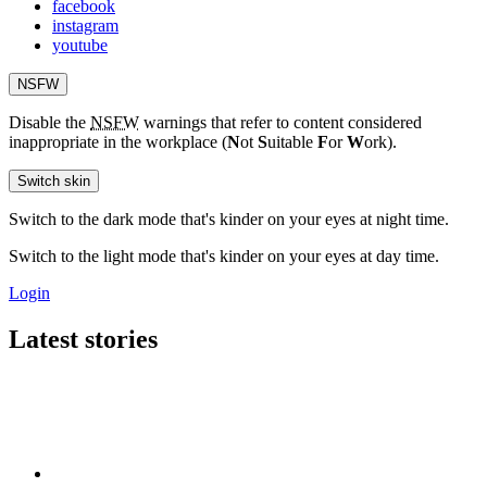
facebook
instagram
youtube
NSFW
Disable the
NSFW
warnings that refer to content considered
inappropriate in the workplace (
N
ot
S
uitable
F
or
W
ork).
Switch skin
Switch to the dark mode that's kinder on your eyes at night time.
Switch to the light mode that's kinder on your eyes at day time.
Login
Latest stories