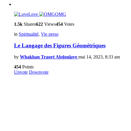
Love
OMG
1.5k
Shares
622
Views
454
Votes
in
Spiritualité
,
Vie perso
Le Langage des Figures Géométriques
by
Whakhan Traoré Abdoulaye
mai 14, 2023, 8:33 am
454
Points
Upvote
Downvote