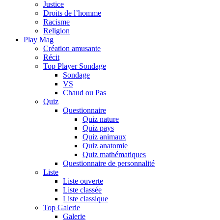
Justice
Droits de l’homme
Racisme
Religion
Play Mag
Création amusante
Récit
Top Player Sondage
Sondage
VS
Chaud ou Pas
Quiz
Questionnaire
Quiz nature
Quiz pays
Quiz animaux
Quiz anatomie
Quiz mathématiques
Questionnaire de personnalité
Liste
Liste ouverte
Liste classée
Liste classique
Top Galerie
Galerie