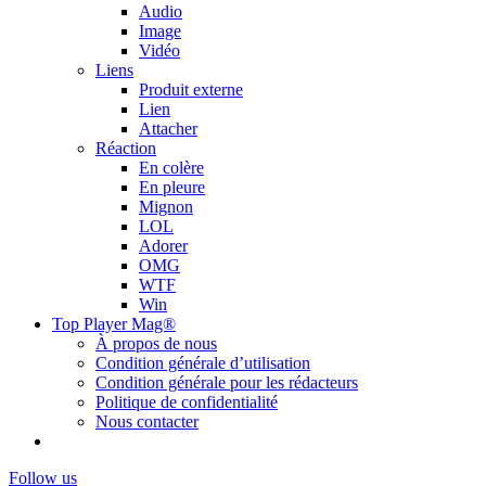
Audio
Image
Vidéo
Liens
Produit externe
Lien
Attacher
Réaction
En colère
En pleure
Mignon
LOL
Adorer
OMG
WTF
Win
Top Player Mag®
À propos de nous
Condition générale d’utilisation
Condition générale pour les rédacteurs
Politique de confidentialité
Nous contacter
Follow us