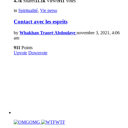
4.7k
Shares
11.1k
Views
911
Votes
in
Spiritualité
,
Vie perso
Contact avec les esprits
by
Whakhan Traoré Abdoulaye
novembre 3, 2021, 4:06
am
911
Points
Upvote
Downvote
OMG
WTF