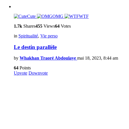
Cute
OMG
WTF
1.7k
Shares
455
Views
64
Votes
in
Spiritualité
,
Vie perso
Le destin parallèle
by
Whakhan Traoré Abdoulaye
mai 18, 2023, 8:44 am
64
Points
Upvote
Downvote