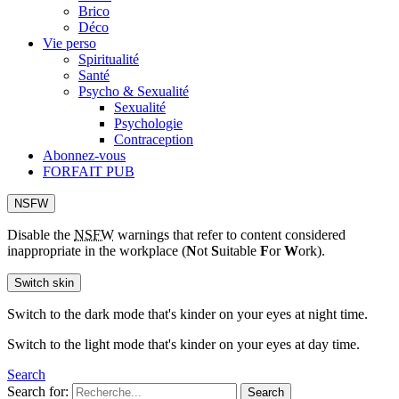
Brico
Déco
Vie perso
Spiritualité
Santé
Psycho & Sexualité
Sexualité
Psychologie
Contraception
Abonnez-vous
FORFAIT PUB
NSFW
Disable the
NSFW
warnings that refer to content considered
inappropriate in the workplace (
N
ot
S
uitable
F
or
W
ork).
Switch skin
Switch to the dark mode that's kinder on your eyes at night time.
Switch to the light mode that's kinder on your eyes at day time.
Search
Search for:
Search