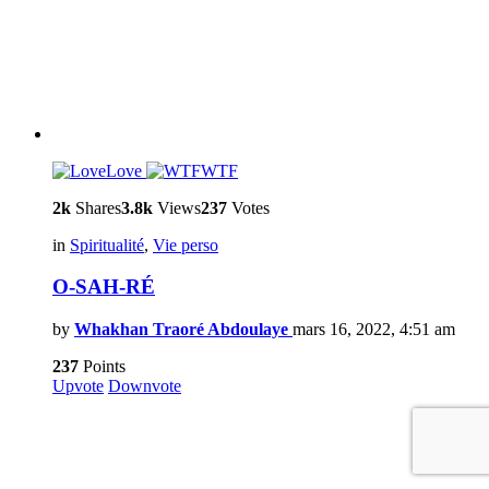
Love
WTF
2k
Shares
3.8k
Views
237
Votes
in
Spiritualité
,
Vie perso
O-SAH-RÉ
by
Whakhan Traoré Abdoulaye
mars 16, 2022, 4:51 am
237
Points
Upvote
Downvote