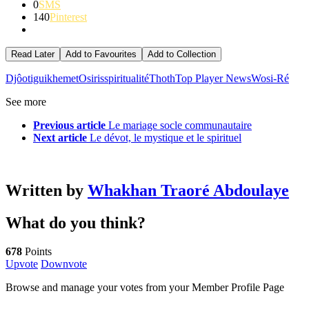
0
SMS
140
Pinterest
Read Later
Add to Favourites
Add to Collection
Djôotigui
khemet
Osiris
spiritualité
Thoth
Top Player News
Wosi-Ré
See more
Previous article
Le mariage socle communautaire
Next article
Le dévot, le mystique et le spirituel
Written by
Whakhan Traoré Abdoulaye
What do you think?
678
Points
Upvote
Downvote
Browse and manage your votes from your Member Profile Page