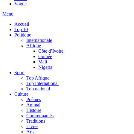
Vogue
Menu
Accueil
Top 10
Politique
Internationale
Afrique
Côte d’Ivoire
Guinée
Mali
Nigeria
Sport
Top Afrique
Top International
Top national
Culture
Poèmes
Animal
Histoire
Communautés
Traditions
Livres
Arts