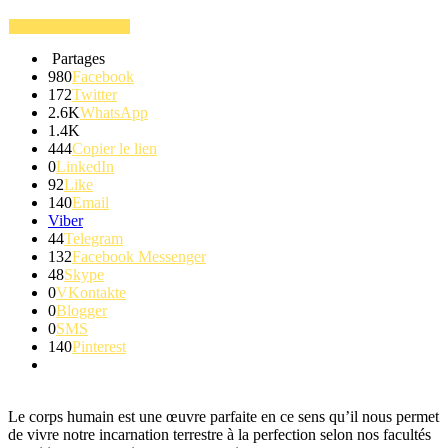
Partages
980
Facebook
172
Twitter
2.6K
WhatsApp
1.4K
444
Copier le lien
0
LinkedIn
92
Like
140
Email
Viber
44
Telegram
132
Facebook Messenger
48
Skype
0
VKontakte
0
Blogger
0
SMS
140
Pinterest
Le corps humain est une œuvre parfaite en ce sens qu’il nous permet
de vivre notre incarnation terrestre à la perfection selon nos facultés