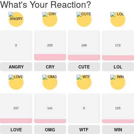
What's Your Reaction?
0
205
189
173
ANGRY
CRY
CUTE
LOL
157
141
0
125
LOVE
OMG
WTF
WIN