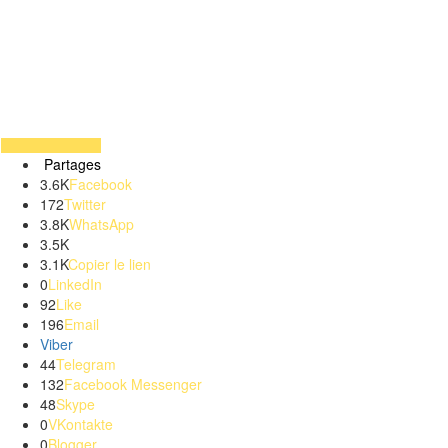
Partages
3.6K
Facebook
172
Twitter
3.8K
WhatsApp
3.5K
3.1K
Copier le lien
0
LinkedIn
92
Like
196
Email
Viber
44
Telegram
132
Facebook Messenger
48
Skype
0
VKontakte
0
Blogger