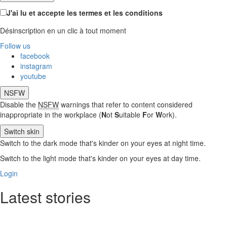
J'ai lu et accepte les termes et les conditions
Désinscription en un clic à tout moment
Follow us
facebook
instagram
youtube
NSFW
Disable the
NSFW
warnings that refer to content considered
inappropriate in the workplace (
N
ot
S
uitable
F
or
W
ork).
Switch skin
Switch to the dark mode that's kinder on your eyes at night time.
Switch to the light mode that's kinder on your eyes at day time.
Login
Latest stories