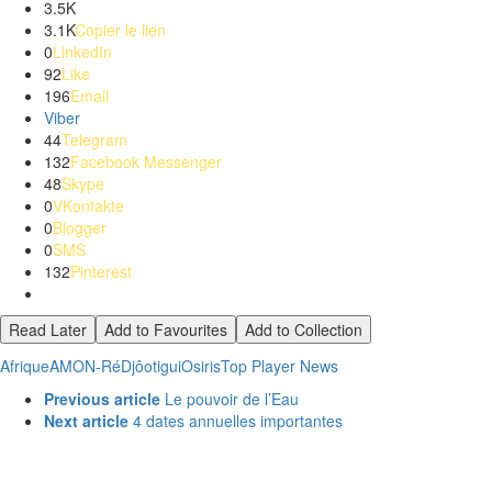
3.5K
3.1K
Copier le lien
0
LinkedIn
92
Like
196
Email
Viber
44
Telegram
132
Facebook Messenger
48
Skype
0
VKontakte
0
Blogger
0
SMS
132
Pinterest
Read Later
Add to Favourites
Add to Collection
Afrique
AMON-Ré
Djôotigui
Osiris
Top Player News
See
Previous article
Le pouvoir de l’Eau
more
Next article
4 dates annuelles importantes