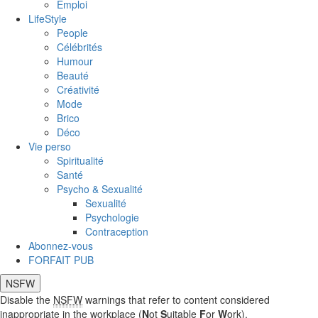
Emploi
LifeStyle
People
Célébrités
Humour
Beauté
Créativité
Mode
Brico
Déco
Vie perso
Spiritualité
Santé
Psycho & Sexualité
Sexualité
Psychologie
Contraception
Abonnez-vous
FORFAIT PUB
NSFW
Disable the
NSFW
warnings that refer to content considered
inappropriate in the workplace (
N
ot
S
uitable
F
or
W
ork).