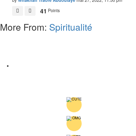
by
Whakhan Traoré Abdoulaye
mai 27, 2022, 11:50 pm
41
Points
More From:
Spiritualité