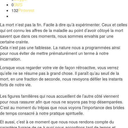
0
SMS
132
Pinterest
La mort n’est pas la fin.
Facile à
dire
qu’à expérimenter.
Ceux et celles
qui ont connu les affres de la maladie au point d’avoir côtoyé la mort
savent que dans ces moments, nous sommes envahis par une
certaine crainte.
Cela n’est pas une faiblesse.
La nature nous a programmées ainsi
pour nous éviter de mettre prématurément un terme à notre
incarnation.
Lorsque vous regarder votre vie de façon rétroactive, vous verrez
qu’elle ne se résume pas à grand chose.
Il paraît qu’au seuil de la
mort, en une fraction de seconde, nous revoyons défiler les instants
forts de notre vie.
Les figures familières qui nous accueillent de l’autre côté viennent
pour nous rassurer afin que nous ne soyons pas trop désemparées.
C’est au moment du trépas que nous voyons l’importance des brides
de temps consacré à notre pratique spirituelle.
Et aussi, c’est à ce moment que nous nous rendons compte du
caractère fugace de ce à quoi nous accordions tant de temps et