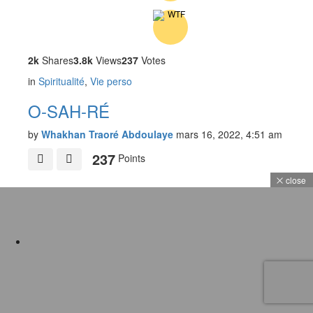
2k
Shares
3.8k
Views
237
Votes
in
Spiritualité
,
Vie perso
O-SAH-RÉ
by
Whakhan Traoré Abdoulaye
mars 16, 2022, 4:51 am
237
Points
close