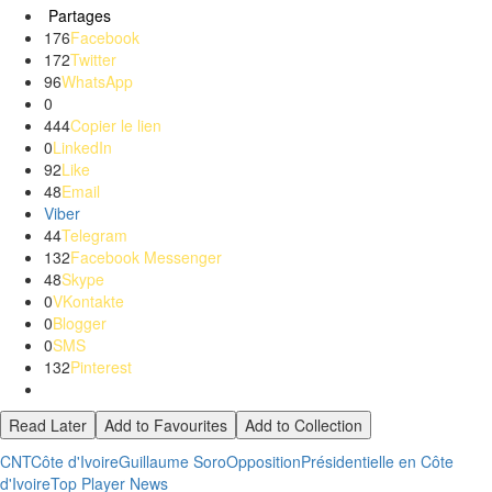
Partages
176
Facebook
172
Twitter
96
WhatsApp
0
444
Copier le lien
0
LinkedIn
92
Like
48
Email
Viber
44
Telegram
132
Facebook Messenger
48
Skype
0
VKontakte
0
Blogger
0
SMS
132
Pinterest
Read Later
Add to Favourites
Add to Collection
CNT
Côte d'Ivoire
Guillaume Soro
Opposition
Présidentielle en Côte
d'Ivoire
Top Player News