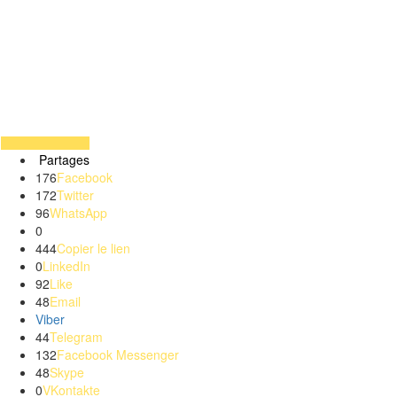
Partages
176
Facebook
172
Twitter
96
WhatsApp
0
444
Copier le lien
0
LinkedIn
92
Like
48
Email
Viber
44
Telegram
132
Facebook Messenger
48
Skype
0
VKontakte