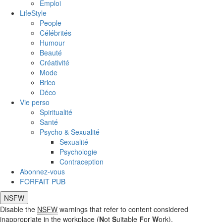
Emploi
LifeStyle
People
Célébrités
Humour
Beauté
Créativité
Mode
Brico
Déco
Vie perso
Spiritualité
Santé
Psycho & Sexualité
Sexualité
Psychologie
Contraception
Abonnez-vous
FORFAIT PUB
NSFW
Disable the
NSFW
warnings that refer to content considered
inappropriate in the workplace (
N
ot
S
uitable
F
or
W
ork).