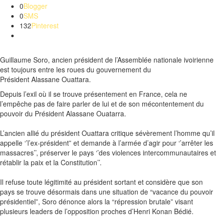
0
Blogger
0
SMS
132
Pinterest
Guillaume
Soro
, ancien président de l’Assemblée nationale ivoirienne
est toujours entre les roues du gouvernement du
Président
Alassane
Ouattara
.
Depuis l’exil où il se trouve présentement en France, cela ne
l’empêche pas de faire parler de lui et de son mécontentement du
pouvoir du Président
Alassane
Ouatarra
.
L’ancien allié du président
Ouattara
critique sévèrement l’homme qu’il
appelle ‘’l’ex-président” et demande à l’armée d’agir pour ‘’arrêter les
massacres’’, préserver le pays ‘’des violences intercommunautaires et
rétablir la paix et la Constitution’’.
Il refuse toute légitimité au président sortant et considère que son
pays se trouve désormais dans une situation de “vacance du pouvoir
présidentiel”,
Soro
dénonce alors la “répression brutale” visant
plusieurs leaders de l’opposition proches d’Henri Konan
Bédié
.