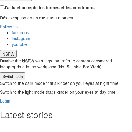
J'ai lu et accepte les termes et les conditions
Désinscription en un clic à tout moment
Follow us
facebook
instagram
youtube
NSFW
Disable the
NSFW
warnings that refer to content considered
inappropriate in the workplace (
N
ot
S
uitable
F
or
W
ork).
Switch skin
Switch to the dark mode that's kinder on your eyes at night time.
Switch to the light mode that's kinder on your eyes at day time.
Login
Latest stories