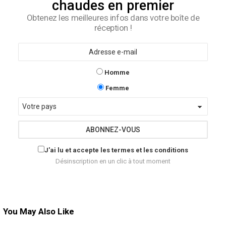
chaudes en premier
Obtenez les meilleures infos dans votre boîte de
réception !
E-
mail
Je
Homme
suis
Je
un
Femme
suis
Pays
une
J'ai lu et accepte les termes et les conditions
Désinscription en un clic à tout moment
You May Also Like