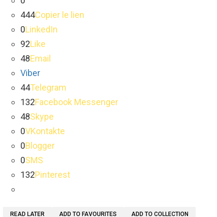
0
444
Copier le lien
0
LinkedIn
92
Like
48
Email
Viber
44
Telegram
132
Facebook Messenger
48
Skype
0
VKontakte
0
Blogger
0
SMS
132
Pinterest
READ LATER
ADD TO FAVOURITES
ADD TO COLLECTION