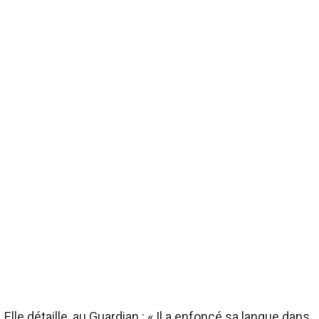
Elle détaille, au
Guardian
:
« Il a enfoncé sa langue dans