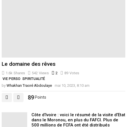
Le domaine des rêves
1.6k
Shares
542
Views
2
Comments
89
Votes
VIE PERSO
SPIRITUALITÉ
by
Whakhan Traoré Abdoulaye
mai 10, 2023, 8:10 am
89
Points
Côte d’Ivoire : voici le résumé de la visite d’Etat
dans le Moronou, en plus du FAFCI. Plus de
500 millions de FCFA ont été distribués