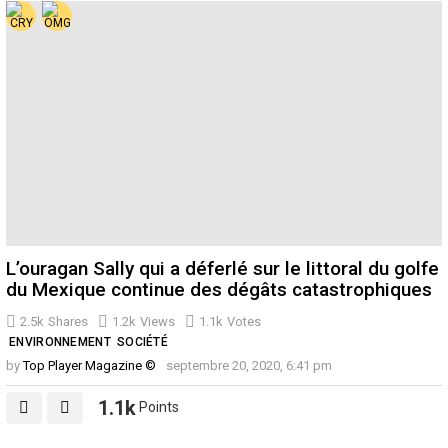
L’ouragan Sally qui a déferlé sur le littoral du golfe
du Mexique continue des dégâts catastrophiques
2.5k
Shares
1.2k
Views
1.1k
Votes
ENVIRONNEMENT
SOCIÉTÉ
by
Top Player Magazine ©
septembre 20, 2020, 6:41 pm
1.1k
Points