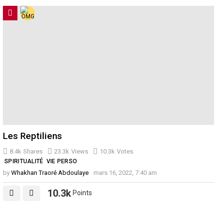
Les Reptiliens
8.4k
Shares
23.3k
Views
10.3k
Votes
SPIRITUALITÉ
VIE PERSO
by
Whakhan Traoré Abdoulaye
mars 16, 2022, 7:40 am
10.3k
Points