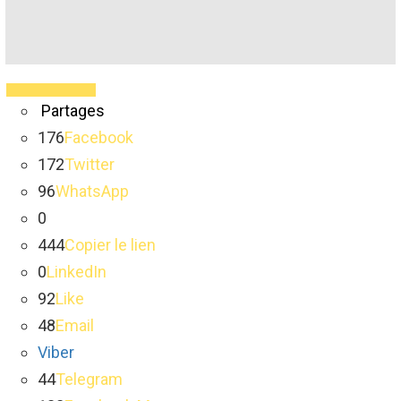
Partages
176
Facebook
172
Twitter
96
WhatsApp
0
444
Copier le lien
0
LinkedIn
92
Like
48
Email
Viber
44
Telegram