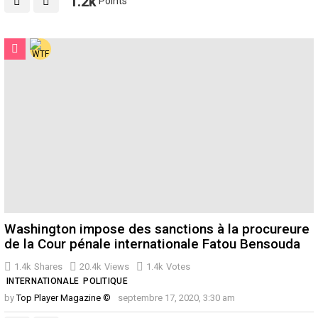
1.2k
Points
Washington impose des sanctions à la procureure
de la Cour pénale internationale Fatou Bensouda
1.4k
Shares
20.4k
Views
1.4k
Votes
INTERNATIONALE
POLITIQUE
by
Top Player Magazine ©
septembre 17, 2020, 3:30 am