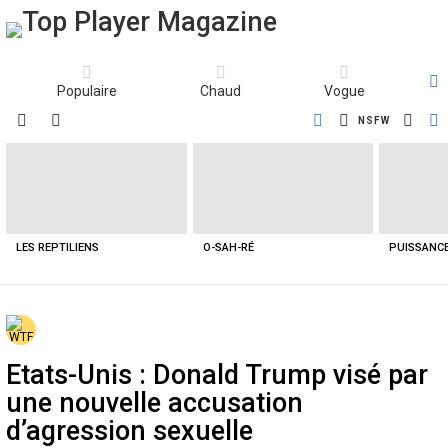
Populaire
Chaud
Vogue
SUBSCRIBE
FOLLOW
SWIT
NSFW
Menu
US
SKIN
Latest
stories
LES REPTILIENS
O-SAH-RÉ
PUISSANC
Etats-Unis : Donald Trump visé par
une nouvelle accusation
d’agression sexuelle