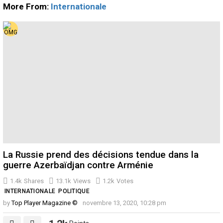
More From:
Internationale
La Russie prend des décisions tendue dans la
guerre Azerbaïdjan contre Arménie
1.4k
Shares
13.1k
Views
1.2k
Votes
INTERNATIONALE
POLITIQUE
by
Top Player Magazine ©
novembre 13, 2020, 10:28 pm