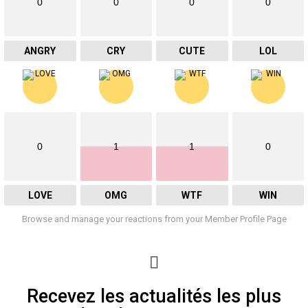
0
0
0
0
ANGRY
CRY
CUTE
LOL
0
1
1
0
LOVE
OMG
WTF
WIN
Browse and manage your reactions from your Member Profile Page
Recevez les actualités les plus
Newsletter