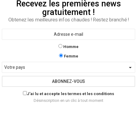
Recevez les premières news
gratuitement !
Obtenez les meilleures infos chaudes ! Restez branché !
E-
mail
Je
Homme
suis
Je
un
Femme
suis
Pays
une
J'ai lu et accepte les termes et les conditions
Désinscription en un clic à tout moment