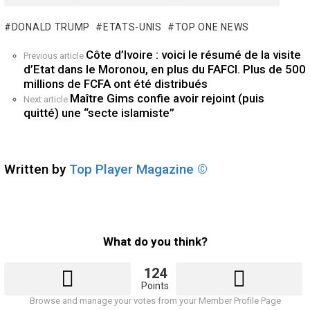
DONALD TRUMP
ETATS-UNIS
TOP ONE NEWS
Côte d’Ivoire : voici le résumé de la visite
See
Previous article
more
d’Etat dans le Moronou, en plus du FAFCI. Plus de 500
millions de FCFA ont été distribués
Maître Gims confie avoir rejoint (puis
Next article
quitté) une “secte islamiste”
Written by
Top Player Magazine ©
What do you think?
124
Points
Browse and manage your votes from your Member Profile Page