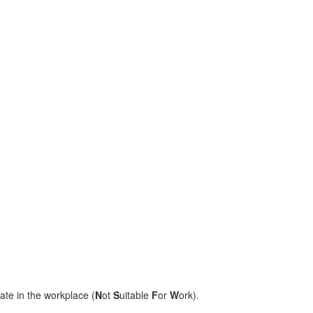
ate in the workplace (
N
ot
S
uitable
F
or
W
ork).